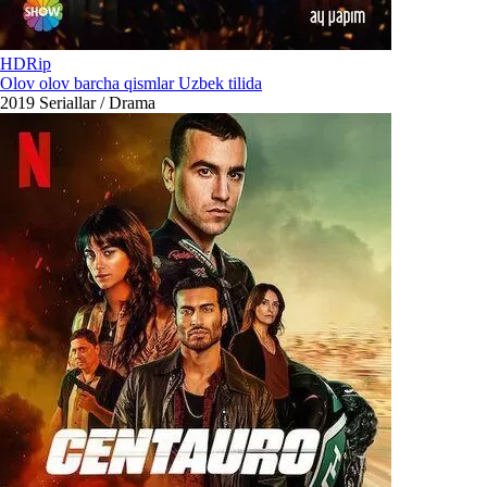
HDRip
Olov olov barcha qismlar Uzbek tilida
2019
Seriallar / Drama