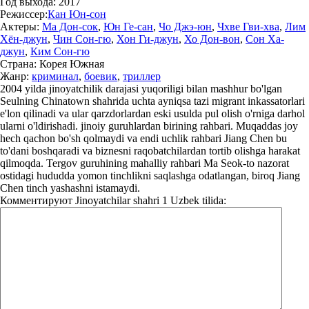
Год выхода:
2017
Режиссер:
Кан Юн-сон
Актеры:
Ма Дон-сок
,
Юн Ге-сан
,
Чо Джэ-юн
,
Чхве Гви-хва
,
Лим
Хён-джун
,
Чин Сон-гю
,
Хон Ги-джун
,
Хо Дон-вон
,
Сон Ха-
джун
,
Ким Сон-гю
Страна:
Корея Южная
Жанр:
криминал
,
боевик
,
триллер
2004 yilda jinoyatchilik darajasi yuqoriligi bilan mashhur bo'lgan
Seulning Chinatown shahrida uchta ayniqsa tazi migrant inkassatorlari
e'lon qilinadi va ular qarzdorlardan eski usulda pul olish o'rniga darhol
ularni o'ldirishadi. jinoiy guruhlardan birining rahbari. Muqaddas joy
hech qachon bo'sh qolmaydi va endi uchlik rahbari Jiang Chen bu
to'dani boshqaradi va biznesni raqobatchilardan tortib olishga harakat
qilmoqda. Tergov guruhining mahalliy rahbari Ma Seok-to nazorat
ostidagi hududda yomon tinchlikni saqlashga odatlangan, biroq Jiang
Chen tinch yashashni istamaydi.
Комментируют
Jinoyatchilar shahri 1 Uzbek tilida: