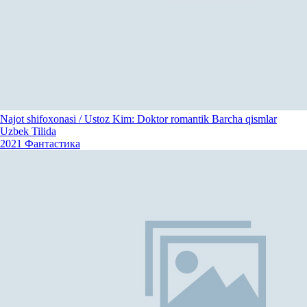
Najot shifoxonasi / Ustoz Kim: Doktor romantik Barcha qismlar
Uzbek Tilida
2021
Фантастика