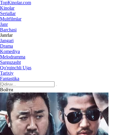
Top
Kinolar
.com
Kinolar
Seriallar
Multfilmlar
Janr
Barchasi
Janrlar
Jangari
Drama
Komediya
Melodramma
Sarguzasht
Qo'rqinchli Ujas
Tarixiy
Fantastika
Войти