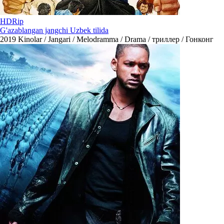
HDRip
G'azablangan jangchi Uzbek tilida
2019
Kinolar / Jangari / Melodramma / Drama / триллер / Гонконг