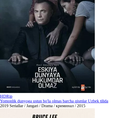
HDRip
Yomonlik dunyoga ustun bo'la olmas barcha qismlar Uzbek tilida
2019
Seriallar / Jangari / Drama / криминал / 2015