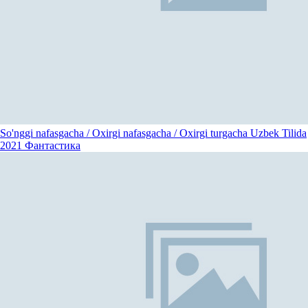
So'nggi nafasgacha / Oxirgi nafasgacha / Oxirgi turgacha Uzbek Tilida
2021
Фантастика