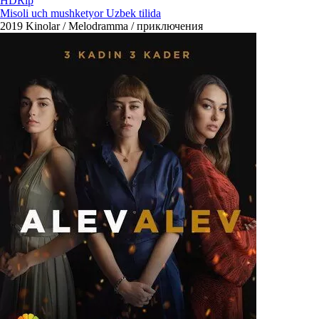
HDRip
Misoli uch mushketyor Uzbek tilida
2019
Kinolar / Melodramma / приключения