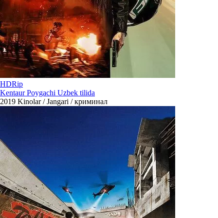
HDRip
Kentaur Poygachi Uzbek tilida
2019
Kinolar / Jangari / криминал