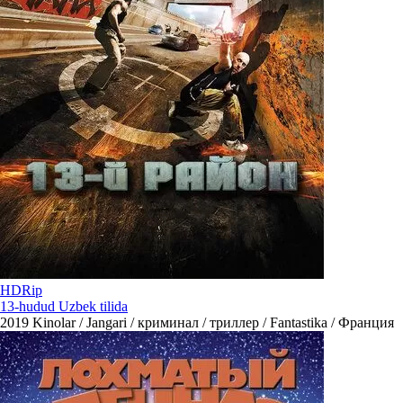
HDRip
13-hudud Uzbek tilida
2019
Kinolar / Jangari / криминал / триллер / Fantastika / Франция