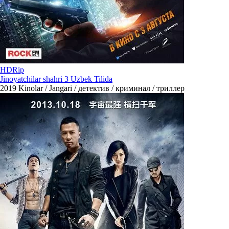
HDRip
Jinoyatchilar shahri 3 Uzbek Tilida
2019
Kinolar / Jangari / детектив / криминал / триллер