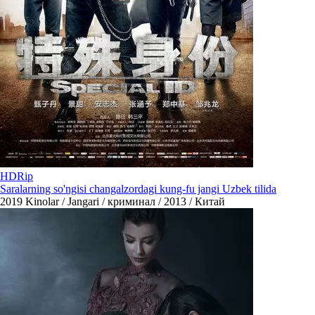
HDRip
Saralarning so'ngisi changalzordagi kung-fu jangi Uzbek tilida
2019
Kinolar / Jangari / криминал / 2013 / Китай