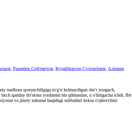
алиев
,
Раимбек Сейтметов
,
Кудайберген Султанбаев
,
Алиман
smiy mafkura qonunchiligiga to'g'ri kelmaydigan she'r yozgach,
va hech qanday do'stona yordamni his qilmasdan, u o'limgacha ichdi. Bir
xiyonat va jinoiy sukunat haqidagi suhbatlari keksa o'qituvchini