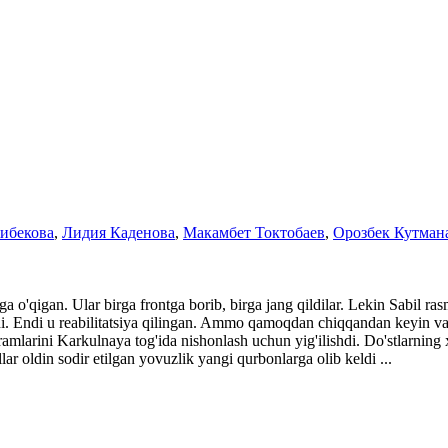
ибекова
,
Лидия Каденова
,
Макамбет Токтобаев
,
Орозбек Кутман
 o'qigan. Ular birga frontga borib, birga jang qildilar. Lekin Sabil ra
oladi. Endi u reabilitatsiya qilingan. Ammo qamoqdan chiqqandan keyin 
ramlarini Karkulnaya tog'ida nishonlash uchun yig'ilishdi. Do'stlarning 
ar oldin sodir etilgan yovuzlik yangi qurbonlarga olib keldi ...