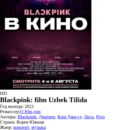
HD
Blackpink: film Uzbek Tilida
Год выхода:
2021
Режиссер:
О Юн-дон
Актеры:
Blackpink
,
Дженни
,
Ким Джи-су
,
Лиса
,
Розэ
Страна:
Корея Южная
Жанр:
концерт
,
музыка