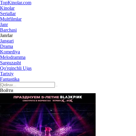
Top
Kinolar
.com
Kinolar
Seriallar
Multfilmlar
Janr
Barchasi
Janrlar
Jangari
Drama
Komediya
Melodramma
Sarguzasht
Qo'rqinchli Ujas
Tarixiy
Fantastika
Войти