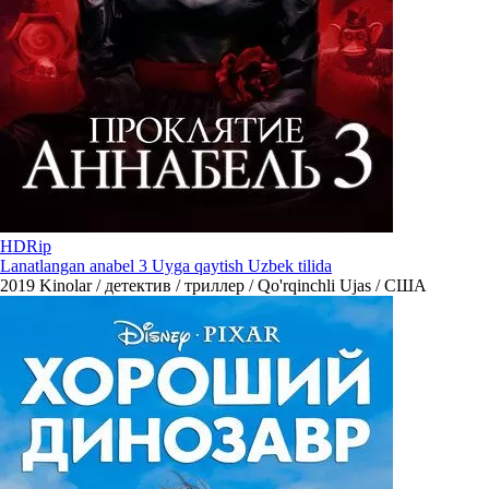
HDRip
Lanatlangan anabel 3 Uyga qaytish Uzbek tilida
2019
Kinolar / детектив / триллер / Qo'rqinchli Ujas / США