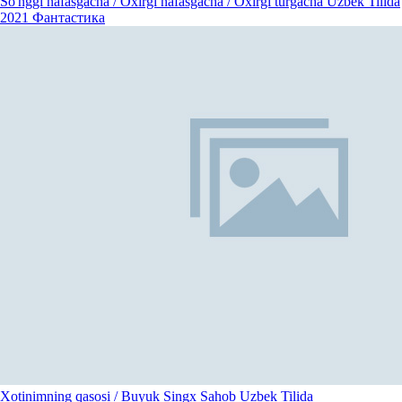
So'nggi nafasgacha / Oxirgi nafasgacha / Oxirgi turgacha Uzbek Tilida
2021
Фантастика
Xotinimning qasosi / Buyuk Singx Sahob Uzbek Tilida