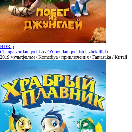
HDRip
Changalzordan qochish / O'rmondan qochish Uzbek tilida
2019
мультфильм / Komediya / приключения / Fantastika / Китай