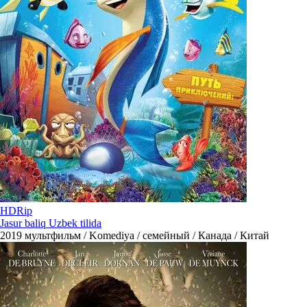
HDRip
Jasur baliq Uzbek tilida
2019
мультфильм / Komediya / семейный / Канада / Китай