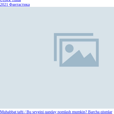
2021
Фантастика
Muhabbat tafti / Bu sevgini qanday nomlash mumkin? Barcha qismlar