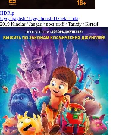
HDRip
Uyga qaytish / Uyga borish Uzbek Tilida
2019
Kinolar / Jangari / военный / Tarixiy / Китай