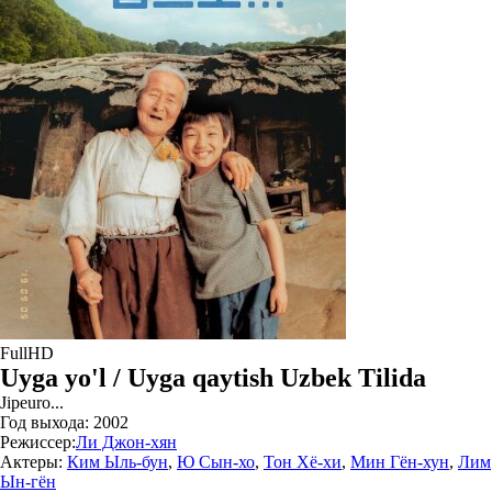
FullHD
Uyga yo'l / Uyga qaytish Uzbek Tilida
Jipeuro...
Год выхода:
2002
Режиссер:
Ли Джон-хян
Актеры:
Ким Ыль-бун
,
Ю Сын-хо
,
Тон Хё-хи
,
Мин Гён-хун
,
Лим
Ын-гён