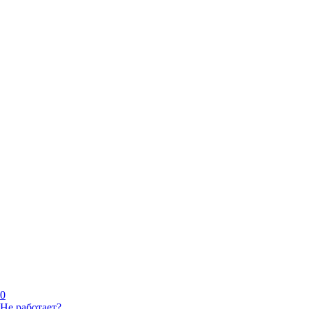
0
Не работает?