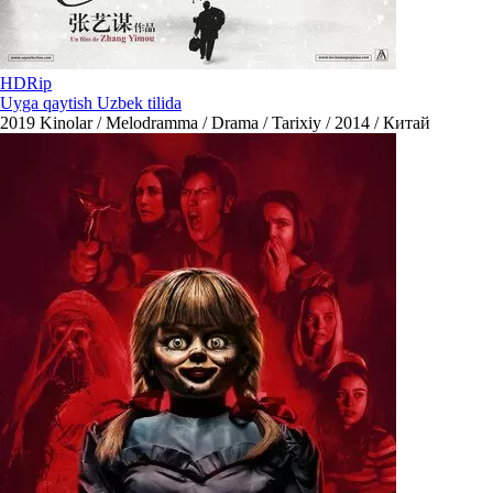
HDRip
Uyga qaytish Uzbek tilida
2019
Kinolar / Melodramma / Drama / Tarixiy / 2014 / Китай