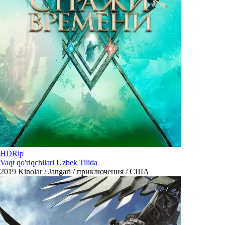
HDRip
Vaqt qo'riqchilari Uzbek Tilida
2019
Kinolar / Jangari / приключения / США