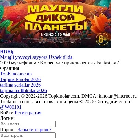
HDRip
Maugli yovvoyi sayyora Uzbek tilida
2019
мультфильм / Komediya / приключения / Fantastika /
Франция
Top
Kinolar
.com
Tarjima kinolar 2026
tarjima seriallar 2026
tarjima multfilmlar 2026
Copyright © 2022-2026 Topkinolar.com. DMCA:
kinolar@internet.ru
Topkinolar.com - все права защищены © 2026 Сотрудничество:
@W00101
Войти
Регистрация
Логин:
Пароль:
Забыли пароль?