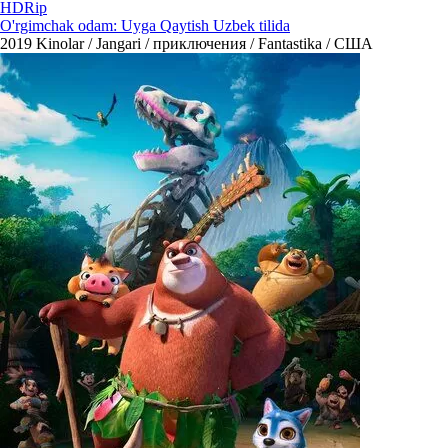
HDRip
O'rgimchak odam: Uyga Qaytish Uzbek tilida
2019
Kinolar / Jangari / приключения / Fantastika / США