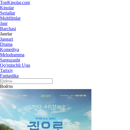
Top
Kinolar
.com
Kinolar
Seriallar
Multfilmlar
Janr
Barchasi
Janrlar
Jangari
Drama
Komediya
Melodramma
Sarguzasht
Qo'rqinchli Ujas
Tarixiy
Fantastika
Войти