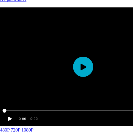
480P
720P
1080P