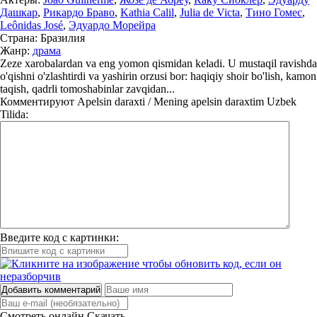
Дашкар
,
Рикардо Браво
,
Kathia Calil
,
Julia de Victa
,
Тино Гомес
,
Leônidas José
,
Эдуардо Морейра
Страна:
Бразилия
Жанр:
драма
Zeze xarobalardan va eng yomon qismidan keladi. U mustaqil ravishda
o'qishni o'zlashtirdi va yashirin orzusi bor: haqiqiy shoir bo'lish, kamon
taqish, qadrli tomoshabinlar zavqidan...
Комментируют
Apelsin daraxti / Mening apelsin daraxtim Uzbek
Tilida:
Введите код с картинки:
Добавить комментарий
Смотреть онлайн
Скачать