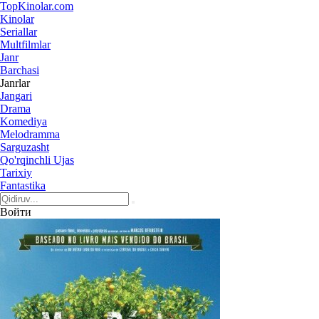
Top
Kinolar
.com
Kinolar
Seriallar
Multfilmlar
Janr
Barchasi
Janrlar
Jangari
Drama
Komediya
Melodramma
Sarguzasht
Qo'rqinchli Ujas
Tarixiy
Fantastika
Войти