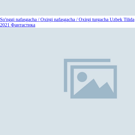
So'nggi nafasgacha / Oxirgi nafasgacha / Oxirgi turgacha Uzbek Tilida
2021
Фантастика