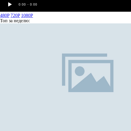
480P
720P
1080P
Топ
за неделю: