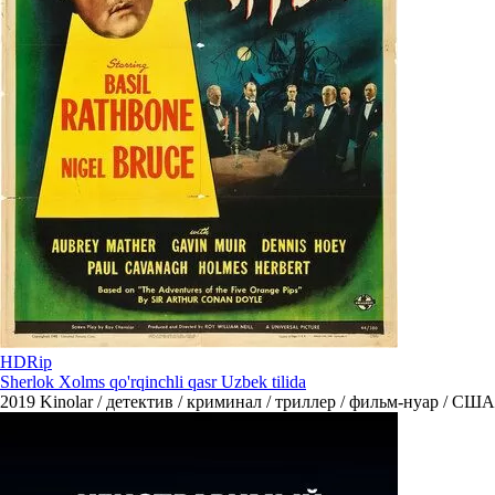
HDRip
Sherlok Xolms qo'rqinchli qasr Uzbek tilida
2019
Kinolar / детектив / криминал / триллер / фильм-нуар / США