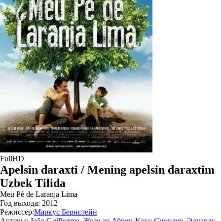
FullHD
Apelsin daraxti / Mening apelsin daraxtim
Uzbek Tilida
Meu Pé de Laranja Lima
Год выхода:
2012
Режиссер:
Маркус Бернстейн
Актеры:
João Guilherme
,
Жозе де Абреу
,
Каку Сиоклер
,
Эдуарду