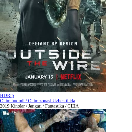
HDRip
O'lim hududi / O'lim zonasi Uzbek tilida
2019
Kinolar / Jangari / Fantastika / США