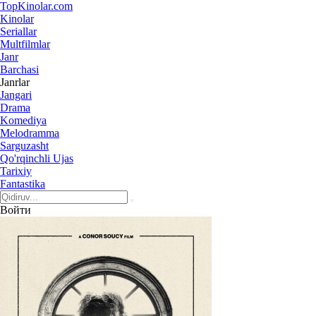
Top
Kinolar
.com
Kinolar
Seriallar
Multfilmlar
Janr
Barchasi
Janrlar
Jangari
Drama
Komediya
Melodramma
Sarguzasht
Qo'rqinchli Ujas
Tarixiy
Fantastika
Войти