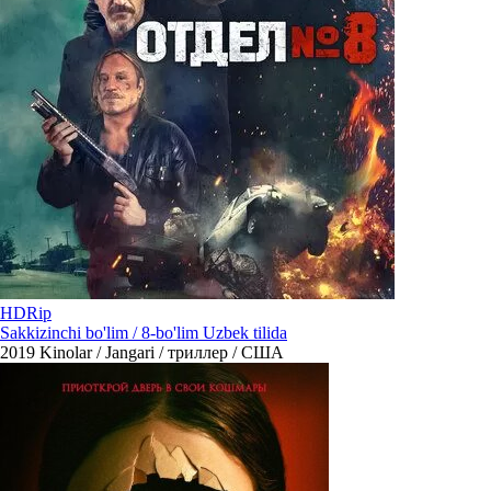
HDRip
Sakkizinchi bo'lim / 8-bo'lim Uzbek tilida
2019
Kinolar / Jangari / триллер / США