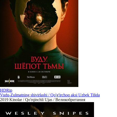
HDRip
Vudu-Zulmatning shivirlashi / Qo'g'irchoq aksi Uzbek Tilida
2019
Kinolar / Qo'rqinchli Ujas / Великобритания