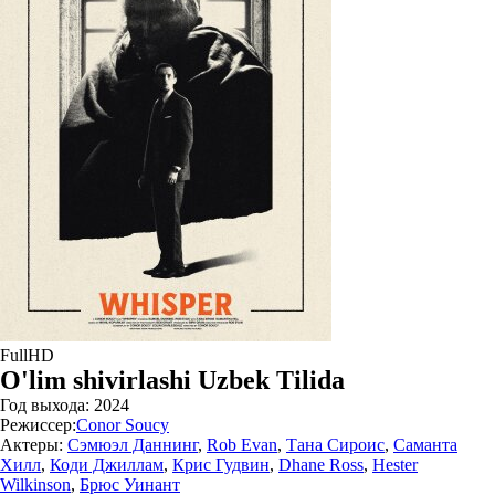
FullHD
O'lim shivirlashi Uzbek Tilida
Год выхода:
2024
Режиссер:
Conor Soucy
Актеры:
Сэмюэл Даннинг
,
Rob Evan
,
Тана Сироис
,
Саманта
Хилл
,
Коди Джиллам
,
Крис Гудвин
,
Dhane Ross
,
Hester
Wilkinson
,
Брюс Уинант