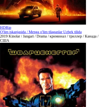
HDRip
O'lim iskanjasida / Menga o'lim tilaganlar Uzbek tilida
2019
Kinolar / Jangari / Drama / криминал / триллер / Канада /
США