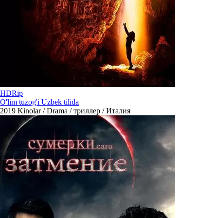
HDRip
O'lim tuzog'i Uzbek tilida
2019
Kinolar / Drama / триллер / Италия