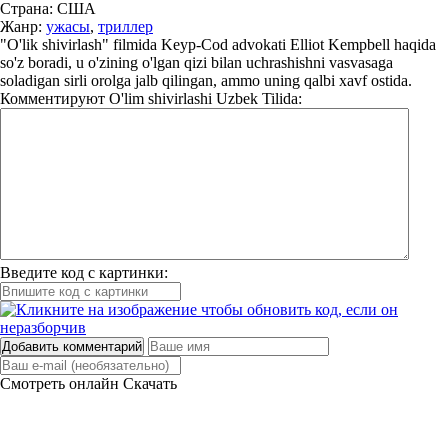
Страна:
США
Жанр:
ужасы
,
триллер
"O'lik shivirlash" filmida Keyp-Cod advokati Elliot Kempbell haqida
so'z boradi, u o'zining o'lgan qizi bilan uchrashishni vasvasaga
soladigan sirli orolga jalb qilingan, ammo uning qalbi xavf ostida.
Комментируют
O'lim shivirlashi Uzbek Tilida:
Введите код с картинки:
Добавить комментарий
Смотреть онлайн
Скачать