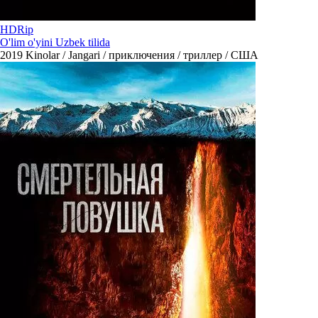
HDRip
O'lim o'yini Uzbek tilida
2019
Kinolar / Jangari / приключения / триллер / США