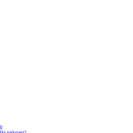
0
Не работает?