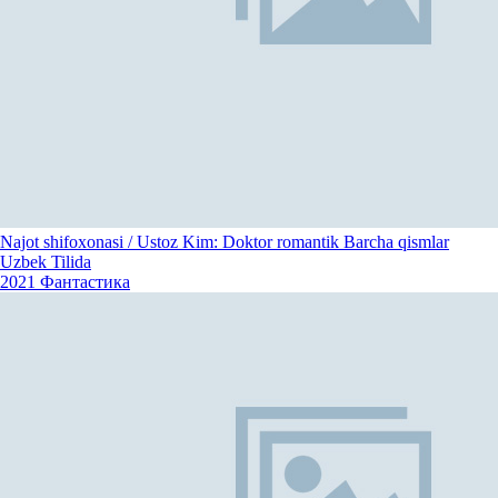
Najot shifoxonasi / Ustoz Kim: Doktor romantik Barcha qismlar
Uzbek Tilida
2021
Фантастика