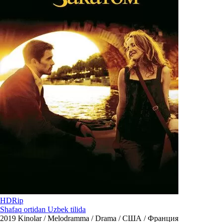
HDRip
Shafaq ortidan Uzbek tilida
2019
Kinolar / Melodramma / Drama / США / Франция