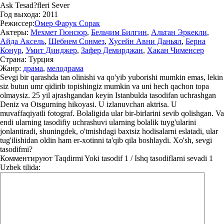
Ask Tesad?fleri Sever
Год выхода:
2011
Режиссер:
Омер Фарук Сорак
Актеры:
Мехмет Гюнсюр
,
Бельчим Билгин
,
Альтан Эркекли
,
Айда Аксель
,
Шебнем Сонмез
,
Хусейн Авни Даньял
,
Берна
Конур
,
Умит Динджер
,
Зафер Демирджан
,
Хакан Чименсер
Страна:
Турция
Жанр:
драма
,
мелодрама
Sevgi bir qarashda tan olinishi va qo'yib yuborishi mumkin emas, lekin
siz butun umr qidirib topishingiz mumkin va uni hech qachon topa
olmaysiz. 25 yil ajrashgandan keyin Istanbulda tasodifan uchrashgan
Deniz va Otsgurning hikoyasi. U izlanuvchan aktrisa. U
muvaffaqiyatli fotograf. Bolaligida ular bir-birlarini sevib qolishgan. Va
endi ularning tasodifiy uchrashuvi ularning bolalik tuyg'ularini
jonlantiradi, shuningdek, o'tmishdagi baxtsiz hodisalarni eslatadi, ular
tug'ilishidan oldin ham er-xotinni ta'qib qila boshlaydi. Xo'sh, sevgi
tasodifmi?
Комментируют
Taqdirmi Yoki tasodif 1 / Ishq tasodiflarni sevadi 1
Uzbek tilida: