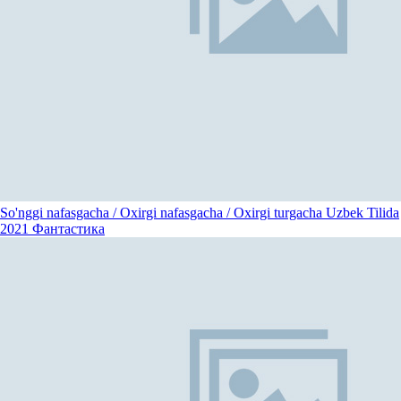
So'nggi nafasgacha / Oxirgi nafasgacha / Oxirgi turgacha Uzbek Tilida
2021
Фантастика