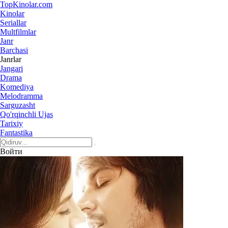
Top
Kinolar
.com
Kinolar
Seriallar
Multfilmlar
Janr
Barchasi
Janrlar
Jangari
Drama
Komediya
Melodramma
Sarguzasht
Qo'rqinchli Ujas
Tarixiy
Fantastika
Войти