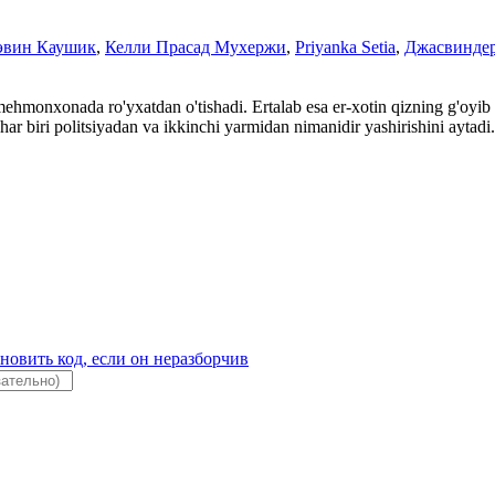
эвин Каушик
,
Келли Прасад Мухержи
,
Priyanka Setia
,
Джасвиндер
mehmonxonada ro'yxatdan o'tishadi. Ertalab esa er-xotin qizning g'oyib b
har biri politsiyadan va ikkinchi yarmidan nimanidir yashirishini aytadi.