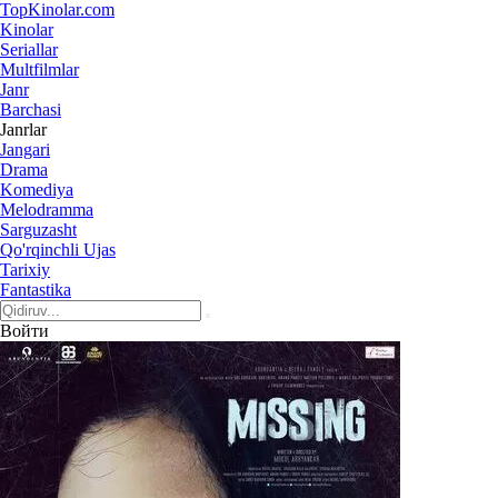
Top
Kinolar
.com
Kinolar
Seriallar
Multfilmlar
Janr
Barchasi
Janrlar
Jangari
Drama
Komediya
Melodramma
Sarguzasht
Qo'rqinchli Ujas
Tarixiy
Fantastika
Войти