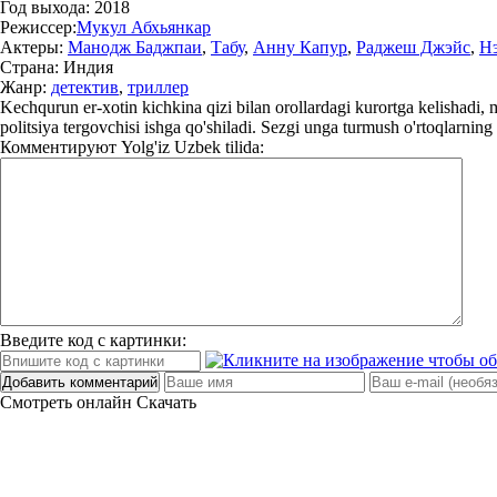
Год выхода:
2018
Режиссер:
Мукул Абхьянкар
Актеры:
Манодж Баджпаи
,
Табу
,
Анну Капур
,
Раджеш Джэйс
,
Н
Страна:
Индия
Жанр:
детектив
,
триллер
Kechqurun er-xotin kichkina qizi bilan orollardagi kurortga kelishadi, 
politsiya tergovchisi ishga qo'shiladi. Sezgi unga turmush o'rtoqlarning 
Комментируют
Yolg'iz Uzbek tilida:
Введите код с картинки:
Добавить комментарий
Смотреть онлайн
Скачать