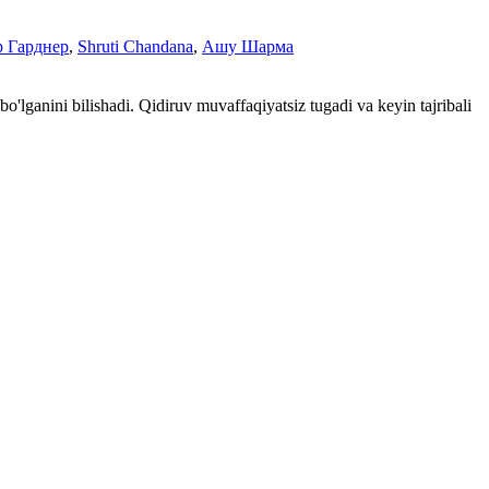
 Гарднер
,
Shruti Chandana
,
Ашу Шарма
o'lganini bilishadi. Qidiruv muvaffaqiyatsiz tugadi va keyin tajribali