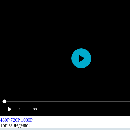
480P
720P
1080P
Топ
за неделю: