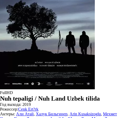
FullHD
Nuh tepaligi / Nuh Land Uzbek tilida
Год выхода:
2019
Режиссер:
Cenk Ert?rk
Актеры:
Али Атай
,
Халук Бильгинер
,
Arin Kusaksizoglu
,
Мехмет