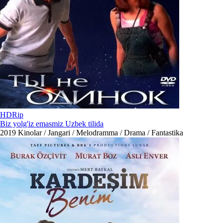
HDRip
Biz yolg'iz emasmiz Uzbek tilida
2019
Kinolar / Jangari / Melodramma / Drama / Fantastika