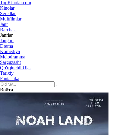
Top
Kinolar
.com
Kinolar
Seriallar
Multfilmlar
Janr
Barchasi
Janrlar
Jangari
Drama
Komediya
Melodramma
Sarguzasht
Qo'rqinchli Ujas
Tarixiy
Fantastika
Войти