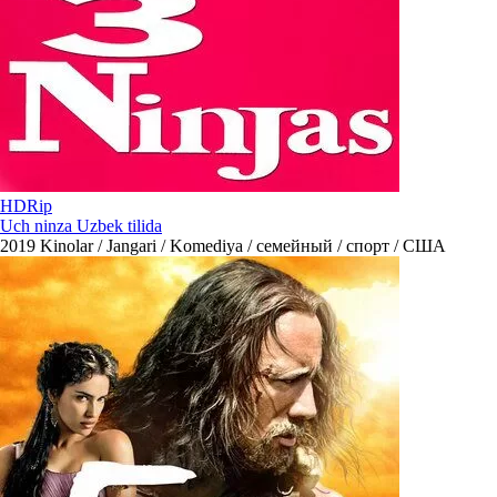
HDRip
Uch ninza Uzbek tilida
2019
Kinolar / Jangari / Komediya / семейный / спорт / США