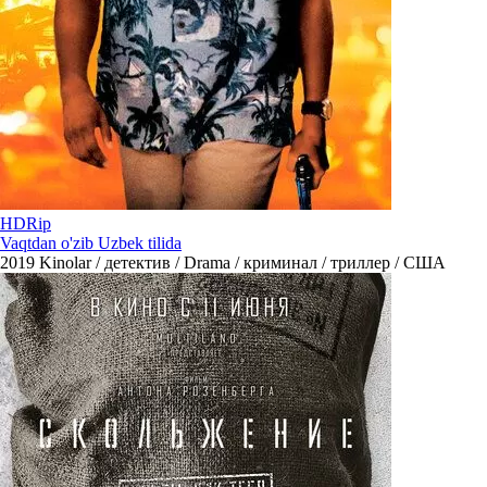
HDRip
Vaqtdan o'zib Uzbek tilida
2019
Kinolar / детектив / Drama / криминал / триллер / США