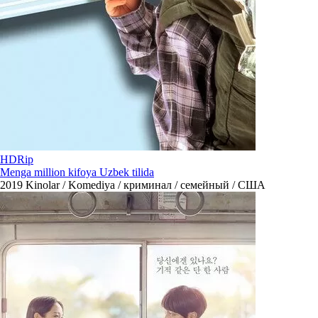
HDRip
Menga million kifoya Uzbek tilida
2019
Kinolar / Komediya / криминал / семейный / США