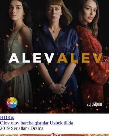
HDRip
Olov olov barcha qismlar Uzbek tilida
2019
Seriallar / Drama