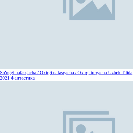
So'nggi nafasgacha / Oxirgi nafasgacha / Oxirgi turgacha Uzbek Tilida
2021
Фантастика