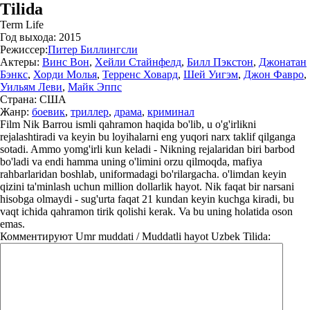
Tilida
Term Life
Год выхода:
2015
Режиссер:
Питер Биллингсли
Актеры:
Винс Вон
,
Хейли Стайнфелд
,
Билл Пэкстон
,
Джонатан
Бэнкс
,
Хорди Молья
,
Терренс Ховард
,
Шей Уигэм
,
Джон Фавро
,
Уильям Леви
,
Майк Эппс
Страна:
США
Жанр:
боевик
,
триллер
,
драма
,
криминал
Film Nik Barrou ismli qahramon haqida bo'lib, u o'g'irlikni
rejalashtiradi va keyin bu loyihalarni eng yuqori narx taklif qilganga
sotadi. Ammo yomg'irli kun keladi - Nikning rejalaridan biri barbod
bo'ladi va endi hamma uning o'limini orzu qilmoqda, mafiya
rahbarlaridan boshlab, uniformadagi bo'rilargacha. o'limdan keyin
qizini ta'minlash uchun million dollarlik hayot. Nik faqat bir narsani
hisobga olmaydi - sug'urta faqat 21 kundan keyin kuchga kiradi, bu
vaqt ichida qahramon tirik qolishi kerak. Va bu uning holatida oson
emas.
Комментируют
Umr muddati / Muddatli hayot Uzbek Tilida: