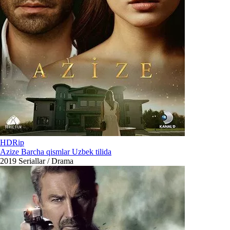
HDRip
Azize Barcha qismlar Uzbek tilida
2019
Seriallar / Drama