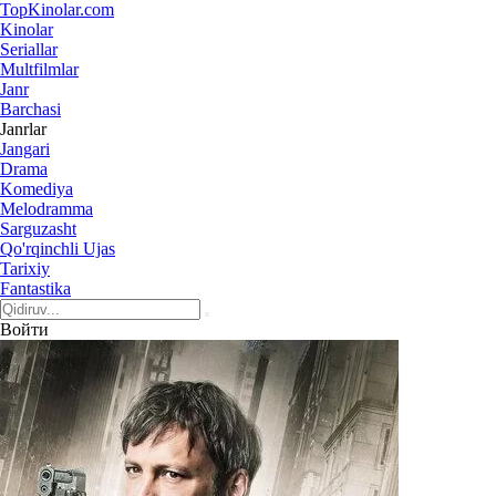
Top
Kinolar
.com
Kinolar
Seriallar
Multfilmlar
Janr
Barchasi
Janrlar
Jangari
Drama
Komediya
Melodramma
Sarguzasht
Qo'rqinchli Ujas
Tarixiy
Fantastika
Войти