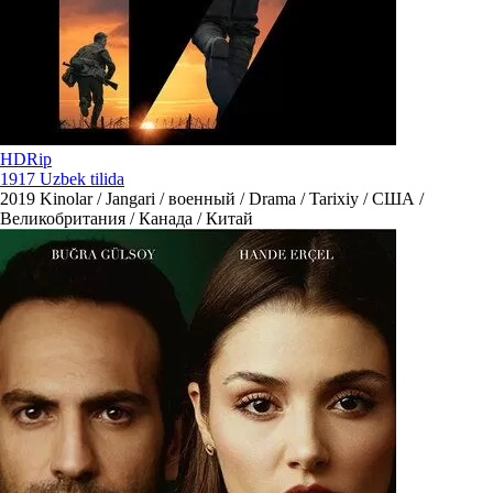
HDRip
1917 Uzbek tilida
2019
Kinolar / Jangari / военный / Drama / Tarixiy / США /
Великобритания / Канада / Китай