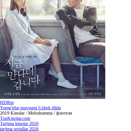
HDRip
Yomg'irlar mavsumi Uzbek tilida
2019
Kinolar / Melodramma / фэнтези
Top
Kinolar
.com
Tarjima kinolar 2026
tarjima seriallar 2026