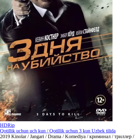
HDRip
Qotillik uchun uch kun / Qotillik uchun 3 kun Uzbek tilida
2019
Kinolar / Jangari / Drama / Komediya / криминал / триллер /