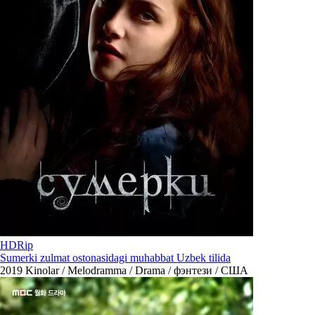
HDRip
Sumerki zulmat ostonasidagi muhabbat Uzbek tilida
2019
Kinolar / Melodramma / Drama / фэнтези / США