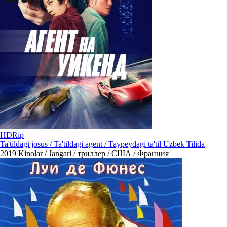
HDRip
Ta'tildagi josus / Ta'tildagi agent / Taypeydagi ta'til Uzbek Tilida
2019
Kinolar / Jangari / триллер / США / Франция