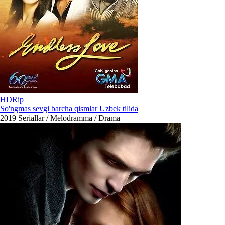
HDRip
So'ngmas sevgi barcha qismlar Uzbek tilida
2019
Seriallar / Melodramma / Drama