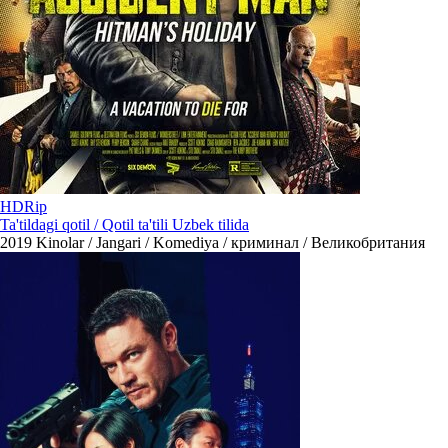
HDRip
Ta'tildagi qotil / Qotil ta'tili Uzbek tilida
2019
Kinolar / Jangari / Komediya / криминал / Великобритания