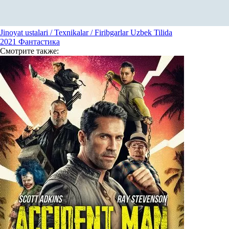
Jinoyat ustalari / Texnikalar / Firibgarlar Uzbek Tilida
2021
Фантастика
Смотрите
также: