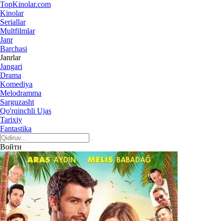
Top
Kinolar
.com
Kinolar
Seriallar
Multfilmlar
Janr
Barchasi
Janrlar
Jangari
Drama
Komediya
Melodramma
Sarguzasht
Qo'rqinchli Ujas
Tarixiy
Fantastika
Войти