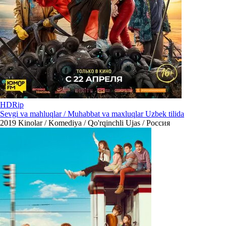
HDRip
Sevgi va mahluqlar / Muhabbat va maxluqlar Uzbek tilida
2019
Kinolar / Komediya / Qo'rqinchli Ujas / Россия