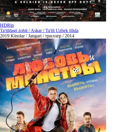
HDRip
Ta'tildagi zobit / Askar / Ta'til Uzbek tilida
2019
Kinolar / Jangari / триллер / 2014