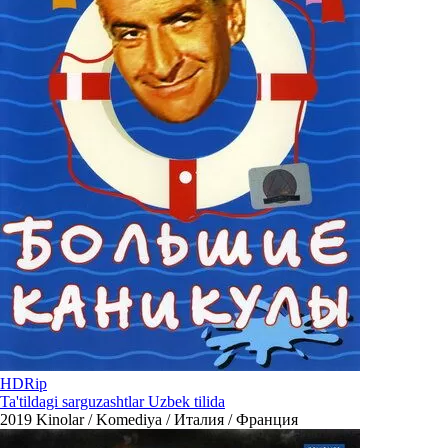
HDRip
Ta'tildagi sarguzashtlar Uzbek tilida
2019
Kinolar / Komediya / Италия / Франция