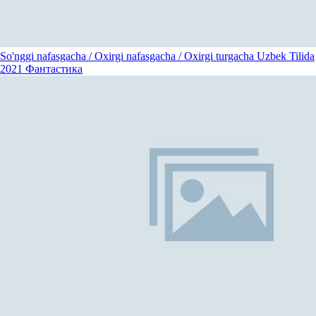
So'nggi nafasgacha / Oxirgi nafasgacha / Oxirgi turgacha Uzbek Tilida
2021
Фантастика