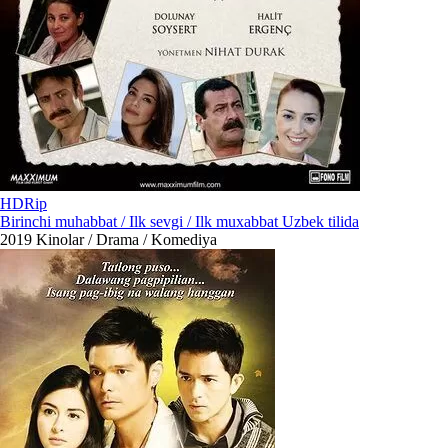
HDRip
Birinchi muhabbat / Ilk sevgi / Ilk muxabbat Uzbek tilida
2019
Kinolar / Drama / Komediya