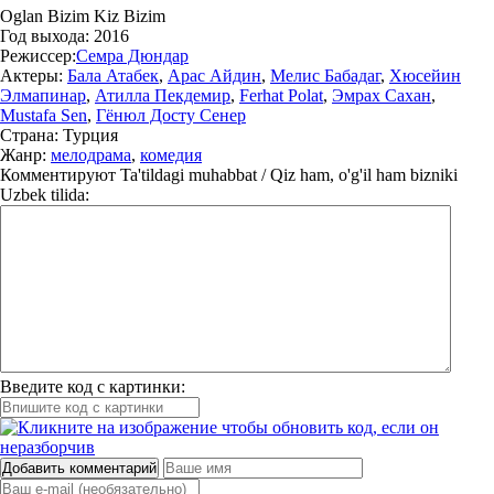
Oglan Bizim Kiz Bizim
Год выхода:
2016
Режиссер:
Семра Дюндар
Актеры:
Бала Атабек
,
Арас Айдин
,
Мелис Бабадаг
,
Хюсейин
Элмапинар
,
Атилла Пекдемир
,
Ferhat Polat
,
Эмрах Сахан
,
Mustafa Sen
,
Гёнюл Досту Сенер
Страна:
Турция
Жанр:
мелодрама
,
комедия
Комментируют
Ta'tildagi muhabbat / Qiz ham, o'g'il ham bizniki
Uzbek tilida:
Введите код с картинки:
Добавить комментарий