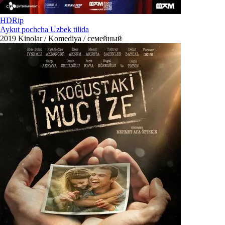
HDRip
Aykut pochcha Uzbek tilida
2019
Kinolar / Komediya / семейный