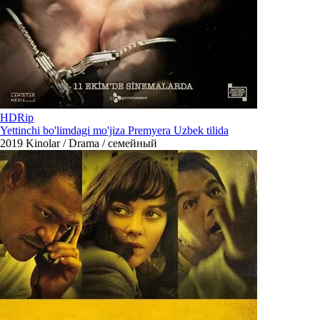
HDRip
Yettinchi bo'limdagi mo'jiza Premyera Uzbek tilida
2019
Kinolar / Drama / семейный