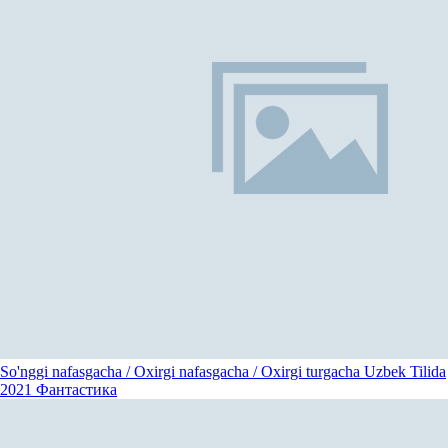
So'nggi nafasgacha / Oxirgi nafasgacha / Oxirgi turgacha Uzbek Tilida
2021
Фантастика