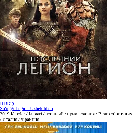
HDRip
So'nggi Legion Uzbek tilida
2019
Kinolar / Jangari / военный / приключения / Великобритания
/ Италия / Франция