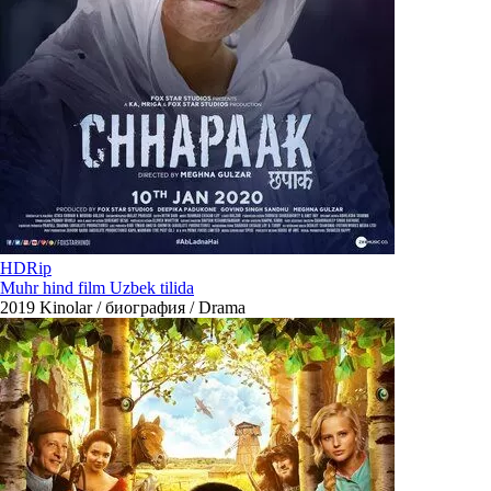
HDRip
Muhr hind film Uzbek tilida
2019
Kinolar / биография / Drama