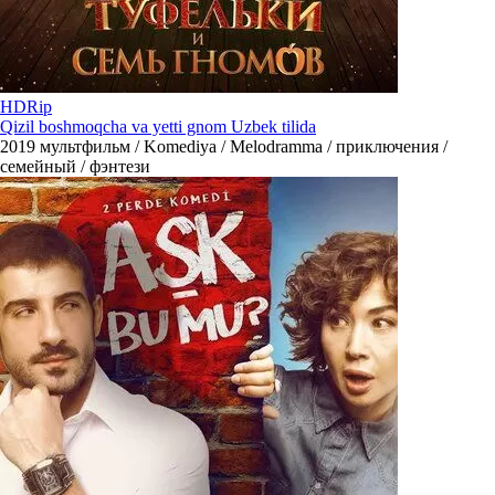
HDRip
Qizil boshmoqcha va yetti gnom Uzbek tilida
2019
мультфильм / Komediya / Melodramma / приключения /
семейный / фэнтези