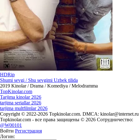
HDRip
Shumi sevgi / Shu sevgimi Uzbek tilida
2019
Kinolar / Drama / Komediya / Melodramma
Top
Kinolar
.com
Tarjima kinolar 2026
tarjima seriallar 2026
tarjima multfilmlar 2026
Copyright © 2022-2026 Topkinolar.com. DMCA:
kinolar@internet.ru
Topkinolar.com - все права защищены © 2026 Сотрудничество:
@W00101
Войти
Регистрация
Логин: