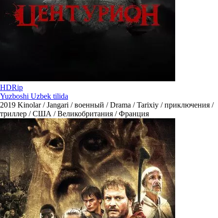
HDRip
Yuzboshi Uzbek tilida
2019
Kinolar / Jangari / военный / Drama / Tarixiy / приключения /
триллер / США / Великобритания / Франция