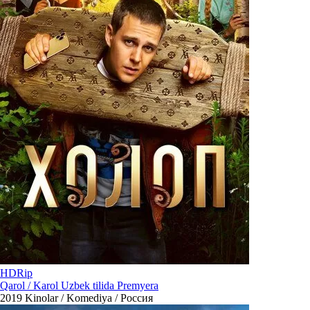
HDRip
Qarol / Karol Uzbek tilida Premyera
2019
Kinolar / Komediya / Россия