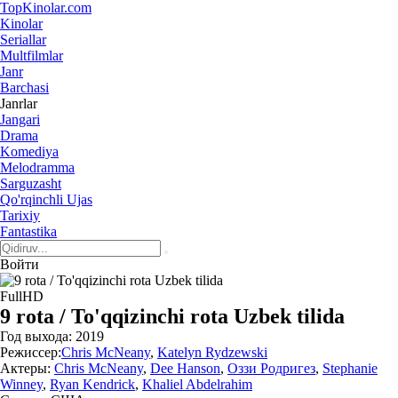
Top
Kinolar
.com
Kinolar
Seriallar
Multfilmlar
Janr
Barchasi
Janrlar
Jangari
Drama
Komediya
Melodramma
Sarguzasht
Qo'rqinchli Ujas
Tarixiy
Fantastika
Войти
FullHD
9 rota / To'qqizinchi rota Uzbek tilida
Год выхода:
2019
Режиссер:
Chris McNeany
,
Katelyn Rydzewski
Актеры:
Chris McNeany
,
Dee Hanson
,
Оззи Родригез
,
Stephanie
Winney
,
Ryan Kendrick
,
Khaliel Abdelrahim