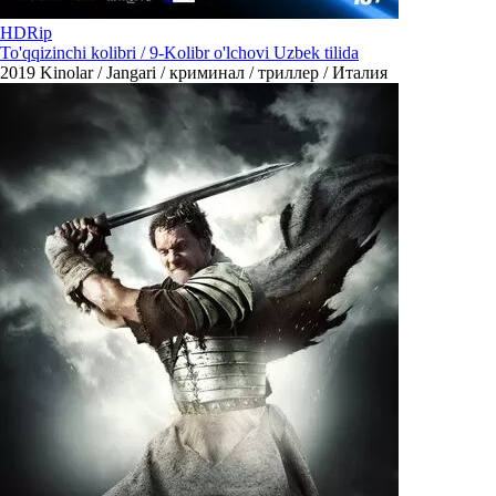
HDRip
To'qqizinchi kolibri / 9-Kolibr o'lchovi Uzbek tilida
2019
Kinolar / Jangari / криминал / триллер / Италия