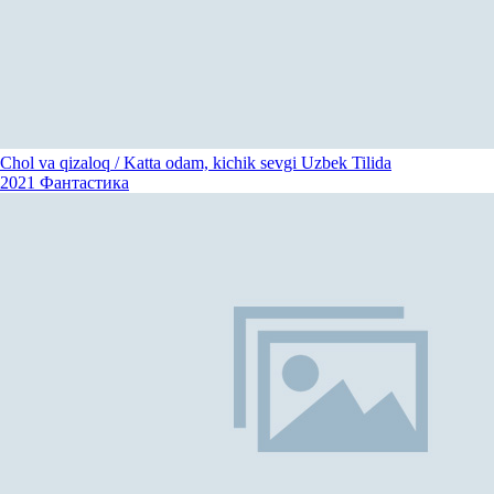
Chol va qizaloq / Katta odam, kichik sevgi Uzbek Tilida
2021
Фантастика