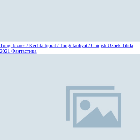
Tungi biznes / Kechki tijorat / Tungi faoliyat / Chiqish Uzbek Tilida
2021
Фантастика