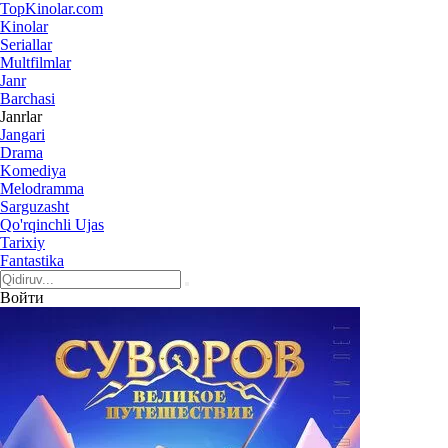
Top
Kinolar
.com
Kinolar
Seriallar
Multfilmlar
Janr
Barchasi
Janrlar
Jangari
Drama
Komediya
Melodramma
Sarguzasht
Qo'rqinchli Ujas
Tarixiy
Fantastika
Войти