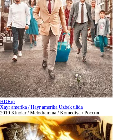
HDRip
Xayr amerika / Hayr amerika Uzbek tilida
2019
Kinolar / Melodramma / Komediya / Россия