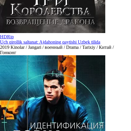
HDRip
Uch qirollik saltanat: Ajdahoning qaytishi Uzbek tilida
2019
Kinolar / Jangari / военный / Drama / Tarixiy / Китай /
Гонконг