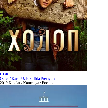
HDRip
Qarol / Karol Uzbek tilida Premyera
2019
Kinolar / Komediya / Россия