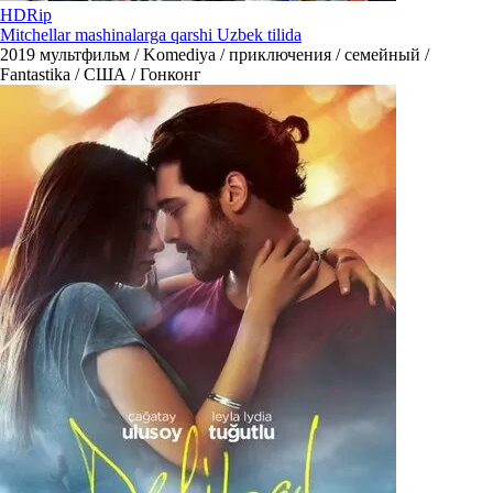
HDRip
Mitchellar mashinalarga qarshi Uzbek tilida
2019
мультфильм / Komediya / приключения / семейный /
Fantastika / США / Гонконг