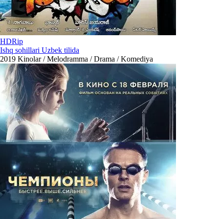
HDRip
Ishq sohillari Uzbek tilida
2019
Kinolar / Melodramma / Drama / Komediya