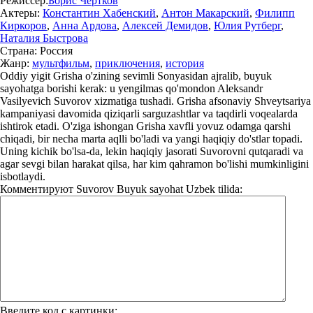
Режиссер:
Борис Чертков
Актеры:
Константин Хабенский
,
Антон Макарский
,
Филипп
Киркоров
,
Анна Ардова
,
Алексей Демидов
,
Юлия Рутберг
,
Наталия Быстрова
Страна:
Россия
Жанр:
мультфильм
,
приключения
,
история
Oddiy yigit Grisha o'zining sevimli Sonyasidan ajralib, buyuk
sayohatga borishi kerak: u yengilmas qo'mondon Aleksandr
Vasilyevich Suvorov xizmatiga tushadi. Grisha afsonaviy Shveytsariya
kampaniyasi davomida qiziqarli sarguzashtlar va taqdirli voqealarda
ishtirok etadi. O'ziga ishongan Grisha xavfli yovuz odamga qarshi
chiqadi, bir necha marta aqlli bo'ladi va yangi haqiqiy do'stlar topadi.
Uning kichik bo'lsa-da, lekin haqiqiy jasorati Suvorovni qutqaradi va
agar sevgi bilan harakat qilsa, har kim qahramon bo'lishi mumkinligini
isbotlaydi.
Комментируют
Suvorov Buyuk sayohat Uzbek tilida:
Введите код с картинки: