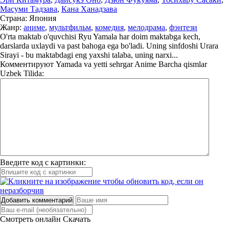
Масуми Тадзава
,
Кана Ханадзава
Страна:
Япония
Жанр:
аниме
,
мультфильм
,
комедия
,
мелодрама
,
фэнтези
O'rta maktab o'quvchisi Ryu Yamala har doim maktabga kech,
darslarda uxlaydi va past bahoga ega bo'ladi. Uning sinfdoshi Urara
Sirayi - bu maktabdagi eng yaxshi talaba, uning narxi...
Комментируют
Yamada va yetti sehrgar Anime Barcha qismlar
Uzbek Tilida:
Введите код с картинки:
Добавить комментарий
Смотреть онлайн
Скачать