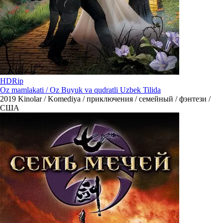
HDRip
Oz mamlakati / Oz Buyuk va qudratli Uzbek Tilida
2019
Kinolar / Komediya / приключения / семейный / фэнтези /
США