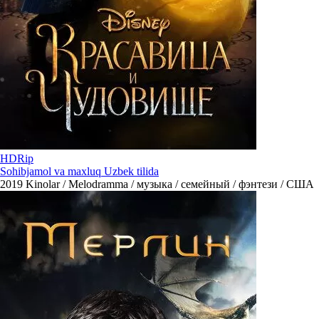
HDRip
Sohibjamol va maxluq Uzbek tilida
2019
Kinolar / Melodramma / музыка / семейный / фэнтези / США