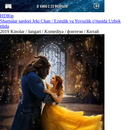
HDRip
Sharpalar sardori Jeki Chan / Ezgulik va Yovuzlik o'rtasida Uzbek
tilida
2019
Kinolar / Jangari / Komediya / фэнтези / Китай