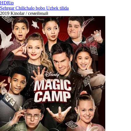
HDRip
Sehrgar Chilichalo bobo Uzbek tilida
2019
Kinolar / семейный