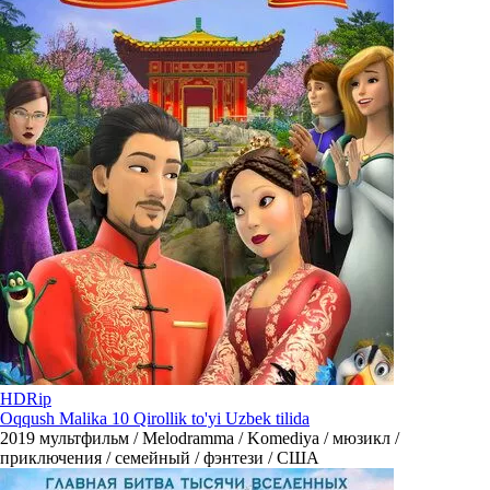
HDRip
Oqqush Malika 10 Qirollik to'yi Uzbek tilida
2019
мультфильм / Melodramma / Komediya / мюзикл /
приключения / семейный / фэнтези / США