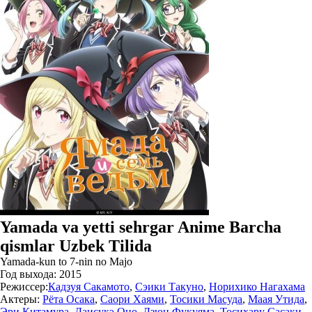
Yamada va yetti sehrgar Anime Barcha
qismlar Uzbek Tilida
Yamada-kun to 7-nin no Majo
Год выхода:
2015
Режиссер:
Кадзуя Сакамото
,
Сэики Такуно
,
Норихико Нагахама
Актеры:
Рёта Осака
,
Саори Хаями
,
Тосики Масуда
,
Маая Утида
,
Эри Китамура
,
Даисукэ Оно
,
Дзюн Фукуяма
,
Тосихару Сасаки
,