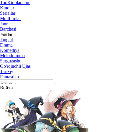
Top
Kinolar
.com
Kinolar
Seriallar
Multfilmlar
Janr
Barchasi
Janrlar
Jangari
Drama
Komediya
Melodramma
Sarguzasht
Qo'rqinchli Ujas
Tarixiy
Fantastika
Войти