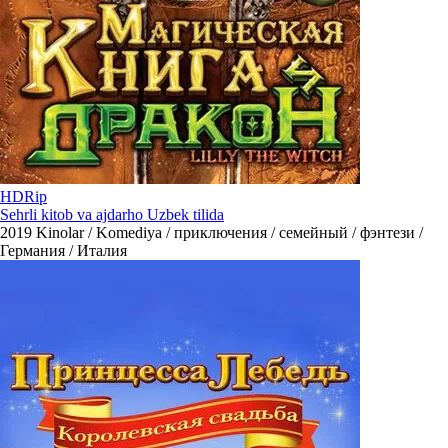
HDRip
Sehrli kitob va ajdarho Uzbek tilida
2019
Kinolar / Komediya / приключения / семейный / фэнтези /
Германия / Италия