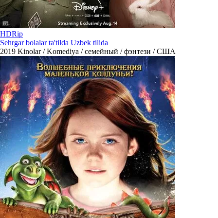
HDRip
Sehrgar bolalar ta'tilda Uzbek tilida
2019
Kinolar / Komediya / семейный / фэнтези / США