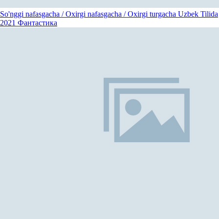
So'nggi nafasgacha / Oxirgi nafasgacha / Oxirgi turgacha Uzbek Tilida
2021
Фантастика