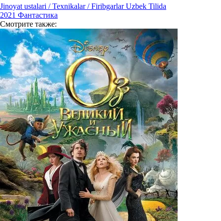
Jinoyat ustalari / Texnikalar / Firibgarlar Uzbek Tilida
2021
Фантастика
Смотрите
также: