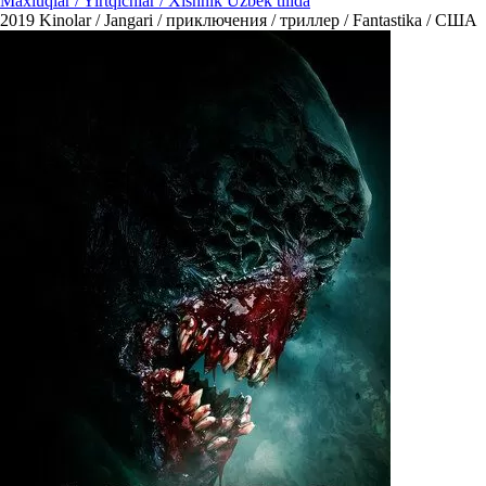
Maxluqlar / Yirtqichlar / Xishnik Uzbek tilida
2019
Kinolar / Jangari / приключения / триллер / Fantastika / США