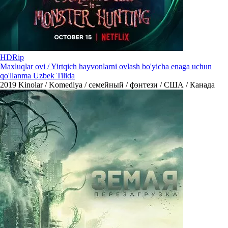
HDRip
Maxluqlar ovi / Yirtqich hayvonlarni ovlash bo'yicha enaga uchun
qo'llanma Uzbek Tilida
2019
Kinolar / Komediya / семейный / фэнтези / США / Канада