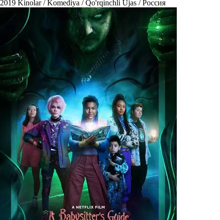
2019
Kinolar / Komediya / Qo'rqinchli Ujas / Россия