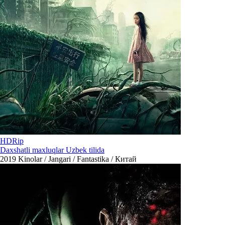
HDRip
Daxshatli maxluqlar Uzbek tilida
2019
Kinolar / Jangari / Fantastika / Китай