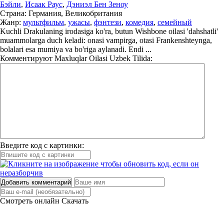
Бэйли
,
Исаак Раус
,
Дэниэл Бен Зеноу
Страна:
Германия, Великобритания
Жанр:
мультфильм
,
ужасы
,
фэнтези
,
комедия
,
семейный
Kuchli Drakulaning irodasiga ko'ra, butun Wishbone oilasi 'dahshatli'
muammolarga duch keladi: onasi vampirga, otasi Frankenshteynga,
bolalari esa mumiya va bo'riga aylanadi. Endi ...
Комментируют
Maxluqlar Oilasi Uzbek Tilida:
Введите код с картинки:
Добавить комментарий
Смотреть онлайн
Скачать