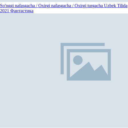
So'nggi nafasgacha / Oxirgi nafasgacha / Oxirgi turgacha Uzbek Tilida
2021
Фантастика