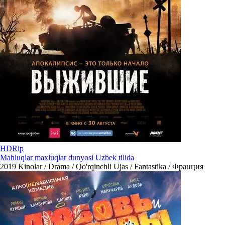
HDRip
Mahluqlar maxluqlar dunyosi Uzbek tilida
2019
Kinolar / Drama / Qo'rqinchli Ujas / Fantastika / Франция