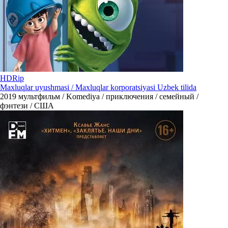
HDRip
Maxluqlar uyushmasi / Maxluqlar korporatsiyasi Uzbek tilida
2019
мультфильм / Komediya / приключения / семейный /
фэнтези / США