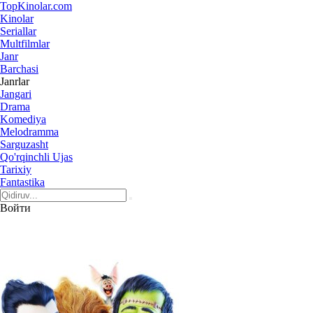
Top
Kinolar
.com
Kinolar
Seriallar
Multfilmlar
Janr
Barchasi
Janrlar
Jangari
Drama
Komediya
Melodramma
Sarguzasht
Qo'rqinchli Ujas
Tarixiy
Fantastika
Войти