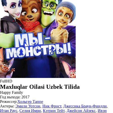
FullHD
Maxluqlar Oilasi Uzbek Tilida
Happy Family
Год выхода:
2017
Режиссер:
Хольгер Таппе
Актеры:
Эмили Уотсон
,
Ник Фрост
,
Джессика Браун-Финдли
,
Итан Раус
,
Селия Имри
,
Кэтрин Тейт
,
Джейсон Айзекс
,
Ивэн