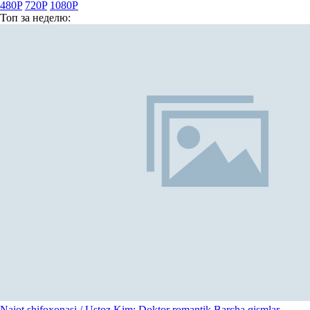
480P
720P
1080P
Топ
за неделю:
Najot shifoxonasi / Ustoz Kim: Doktor romantik Barcha qismlar