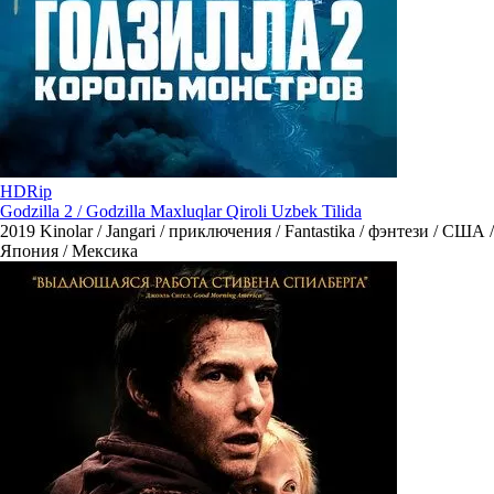
HDRip
Godzilla 2 / Godzilla Maxluqlar Qiroli Uzbek Tilida
2019
Kinolar / Jangari / приключения / Fantastika / фэнтези / США /
Япония / Мексика