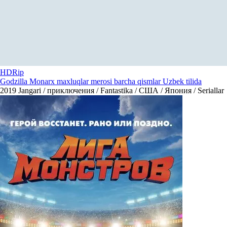
HDRip
Godzilla Monarx maxluqlar merosi barcha qismlar Uzbek tilida
2019
Jangari / приключения / Fantastika / США / Япония / Seriallar