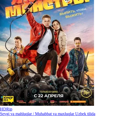
HDRip
Sevgi va mahluqlar / Muhabbat va maxluqlar Uzbek tilida