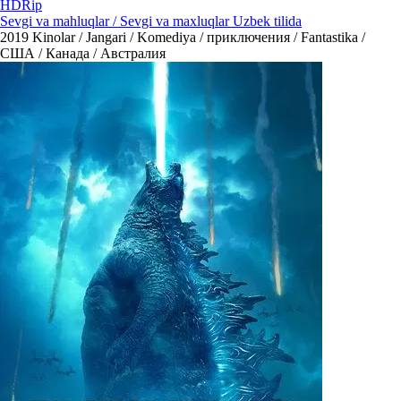
HDRip
Sevgi va mahluqlar / Sevgi va maxluqlar Uzbek tilida
2019
Kinolar / Jangari / Komediya / приключения / Fantastika /
США / Канада / Австралия