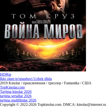
HDRip
Ikki olam to'qnashuvi Uzbek tilida
2019
Kinolar / приключения / триллер / Fantastika / США
Top
Kinolar
.com
Tarjima kinolar 2026
tarjima seriallar 2026
tarjima multfilmlar 2026
Copyright © 2022-2026 Topkinolar.com. DMCA:
kinolar@internet.ru