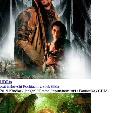
HDRip
Xat tashuvchi Pochtachi Uzbek tilida
2019
Kinolar / Jangari / Drama / приключения / Fantastika / США