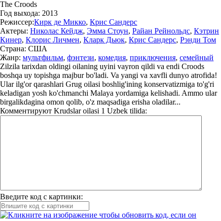
The Croods
Год выхода:
2013
Режиссер:
Кирк де Микко
,
Крис Сандерс
Актеры:
Николас Кейдж
,
Эмма Стоун
,
Райан Рейнольдс
,
Кэтрин
Кинер
,
Клорис Личмен
,
Кларк Дьюк
,
Крис Сандерс
,
Рэнди Том
Страна:
США
Жанр:
мультфильм
,
фэнтези
,
комедия
,
приключения
,
семейный
Zilzila tarixdan oldingi oilaning uyini vayron qildi va endi Croods
boshqa uy topishga majbur bo'ladi. Va yangi va xavfli dunyo atrofida!
Ular ilg'or qarashlari Grug oilasi boshlig'ining konservatizmiga to'g'ri
keladigan yosh ko'chmanchi Malaya yordamiga kelishadi. Ammo ular
birgalikdagina omon qolib, o'z maqsadiga erisha oladilar...
Комментируют
Krudslar oilasi 1 Uzbek tilida:
Введите код с картинки: