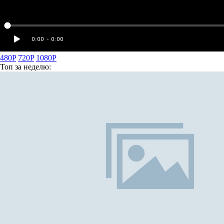
480P
720P
1080P
Топ
за неделю: