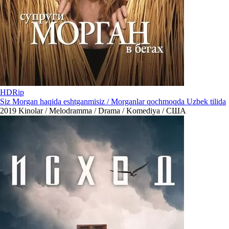
HDRip
Siz Morgan haqida eshtganmisiz / Morganlar qochmoqda Uzbek tilida
2019
Kinolar / Melodramma / Drama / Komediya / США