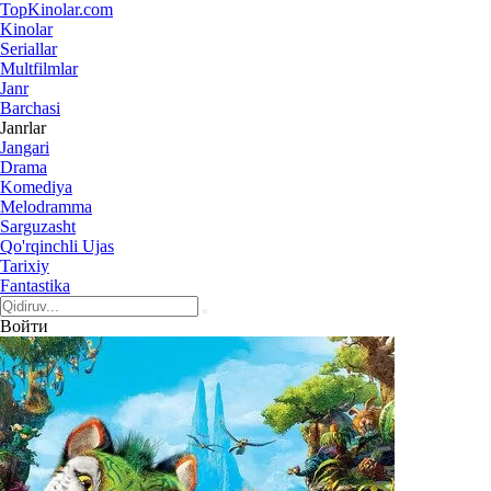
Top
Kinolar
.com
Kinolar
Seriallar
Multfilmlar
Janr
Barchasi
Janrlar
Jangari
Drama
Komediya
Melodramma
Sarguzasht
Qo'rqinchli Ujas
Tarixiy
Fantastika
Войти