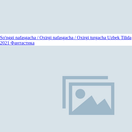
So'nggi nafasgacha / Oxirgi nafasgacha / Oxirgi turgacha Uzbek Tilida
2021
Фантастика