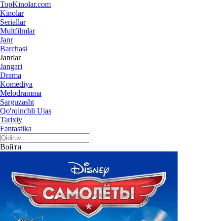
Top
Kinolar
.com
Kinolar
Seriallar
Multfilmlar
Janr
Barchasi
Janrlar
Jangari
Drama
Komediya
Melodramma
Sarguzasht
Qo'rqinchli Ujas
Tarixiy
Fantastika
Войти