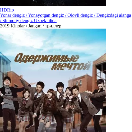
HDRip
Yonar dengiz / Yonayotgan dengiz / Olovli dengiz / Dengizdagi alanga
/ Shimoliy dengiz Uzbek tilida
2019
Kinolar / Jangari / триллер