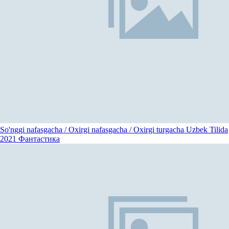
So'nggi nafasgacha / Oxirgi nafasgacha / Oxirgi turgacha Uzbek Tilida
2021
Фантастика