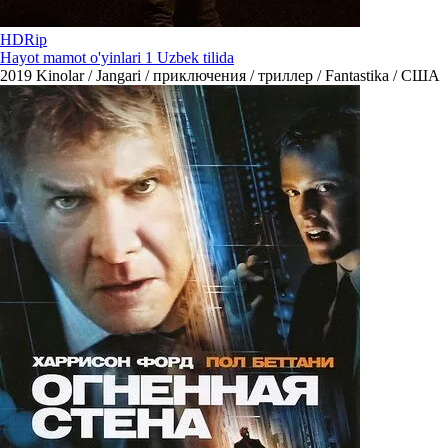
HDRip
Hayot mamot o'yinlari 1 Uzbek tilida
2019
Kinolar / Jangari / приключения / триллер / Fantastika / США