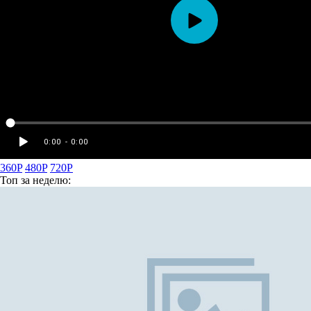
360P
480P
720P
Топ
за неделю: