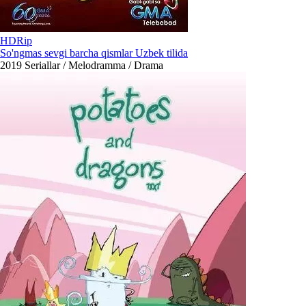
HDRip
So'ngmas sevgi barcha qismlar Uzbek tilida
2019
Seriallar / Melodramma / Drama