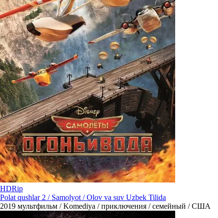
HDRip
Polat qushlar 2 / Samolyot / Olov va suv Uzbek Tilida
2019
мультфильм / Komediya / приключения / семейный / США