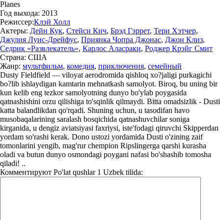
Planes
Год выхода:
2013
Режиссер:
Клэй Холл
Актеры:
Дейн Кук
,
Стейси Кич
,
Брэд Гэррет
,
Тери Хэтчер
,
Джулия Луис-Дрейфус
,
Приянка Чопра Джонас
,
Джон Клиз
,
Седрик «Развлекатель»
,
Карлос Аласраки
,
Роджер Крэйг Смит
Страна:
США
Жанр:
мультфильм
,
комедия
,
приключения
,
семейный
Dusty Fieldfield — viloyat aerodromida qishloq xo?jaligi purkagichi
bo?lib ishlaydigan kamtarin mehnatkash samolyot. Biroq, bu uning bir
kun kelib eng tezkor samolyotning dunyo bo'ylab poygasida
qatnashishini orzu qilishiga to'sqinlik qilmaydi. Bitta omadsizlik - Dusti
katta balandlikdan qo'rqadi. Shuning uchun, u tasodifan havo
musobaqalarining saralash bosqichida qatnashuvchilar soniga
kirganida, u dengiz aviatsiyasi faxriysi, iste'fodagi qiruvchi Skipperdan
yordam so'rashi kerak. Dono ustozi yordamida Dusti o'zining zaif
tomonlarini yengib, mag'rur chempion Ripslingerga qarshi kurasha
oladi va butun dunyo osmondagi poygani nafasi bo'shashib tomosha
qiladi! ..
Комментируют
Po'lat qushlar 1 Uzbek tilida: