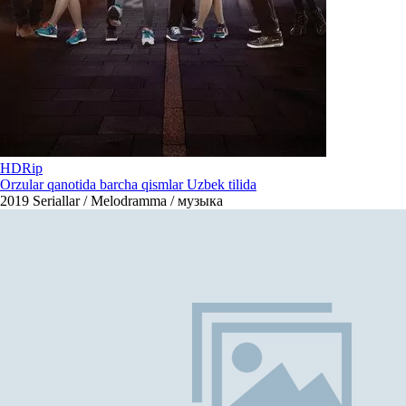
HDRip
Orzular qanotida barcha qismlar Uzbek tilida
2019
Seriallar / Melodramma / музыка