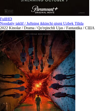
FullHD
Noodatiy taklif / Juftning ikkinchi qismi Uzbek Tilida
2022
Kinolar / Drama / Qo'rqinchli Ujas / Fantastika / США