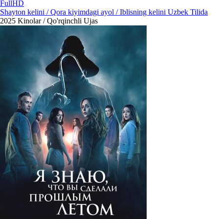
FullHD
Shayton kelini / Qora kiyimdagi ayol / Iblisning kelini Uzbek Tilida
2025
Kinolar / Qo'rqinchli Ujas