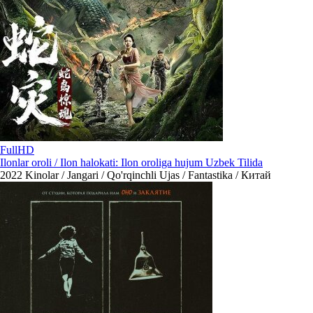
FullHD
Ilonlar oroli / Ilon halokati: Ilon oroliga hujum Uzbek Tilida
2022
Kinolar / Jangari / Qo'rqinchli Ujas / Fantastika / Китай