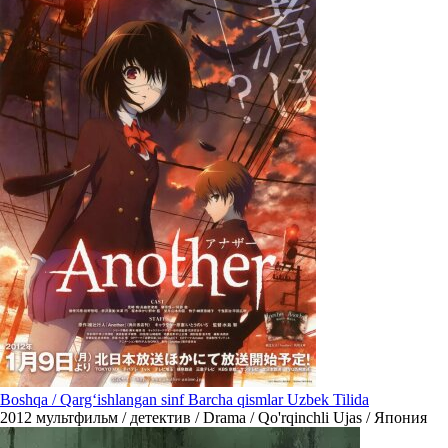
Boshqa / Qarg‘ishlangan sinf Barcha qismlar Uzbek Tilida
2012
мультфильм / детектив / Drama / Qo'rqinchli Ujas / Япония