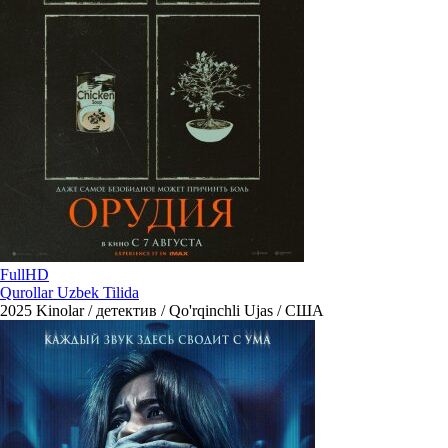
FullHD
Qurollar Uzbek Tilida
2025
Kinolar / детектив / Qo'rqinchli Ujas / США