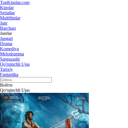
Top
Kinolar
.com
Kinolar
Seriallar
Multfilmlar
Janr
Barchasi
Janrlar
Jangari
Drama
Komediya
Melodramma
Sarguzasht
Qo'rqinchli Ujas
Tarixiy
Fantastika
Войти
Qo'rqinchli Ujas