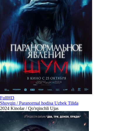
FullHD
Shovqin / Paranormal hodisa Uzbek Tilida
2024
Kinolar / Qo'rqinchli Ujas