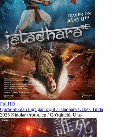
FullHD
Qurbonlikdan tug'ilgan o'g'il / Jatadhara Uzbek Tilida
2025
Kinolar / триллер / Qo'rqinchli Ujas