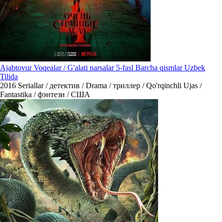
Ajabtovur Voqealar / G'alati narsalar 5-fasl Barcha qismlar Uzbek
Tilida
2016
Seriallar / детектив / Drama / триллер / Qo'rqinchli Ujas /
Fantastika / фэнтези / США