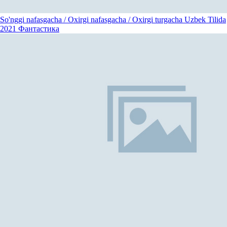
So'nggi nafasgacha / Oxirgi nafasgacha / Oxirgi turgacha Uzbek Tilida
2021
Фантастика