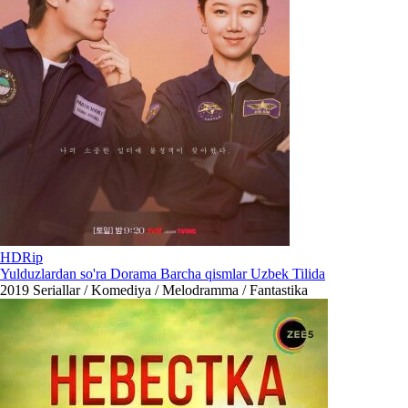
HDRip
Yulduzlardan so'ra Dorama Barcha qismlar Uzbek Tilida
2019
Seriallar / Komediya / Melodramma / Fantastika