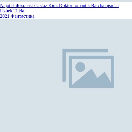
Najot shifoxonasi / Ustoz Kim: Doktor romantik Barcha qismlar
Uzbek Tilida
2021
Фантастика