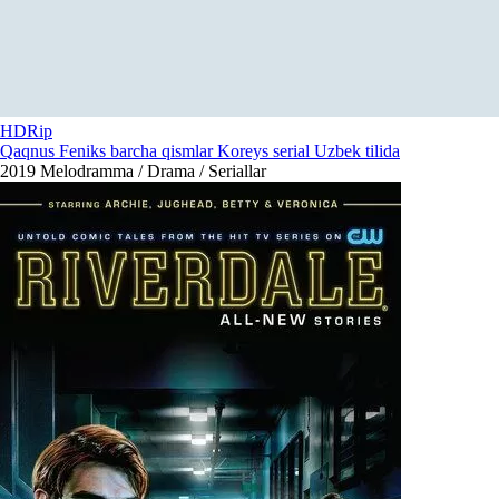
HDRip
Qaqnus Feniks barcha qismlar Koreys serial Uzbek tilida
2019
Melodramma / Drama / Seriallar