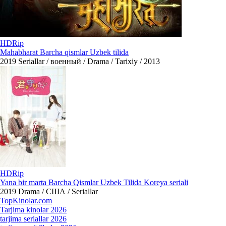
HDRip
Mahabharat Barcha qismlar Uzbek tilida
2019
Seriallar / военный / Drama / Tarixiy / 2013
HDRip
Yana bir marta Barcha Qismlar Uzbek Tilida Koreya seriali
2019
Drama / США / Seriallar
Top
Kinolar
.com
Tarjima kinolar 2026
tarjima seriallar 2026