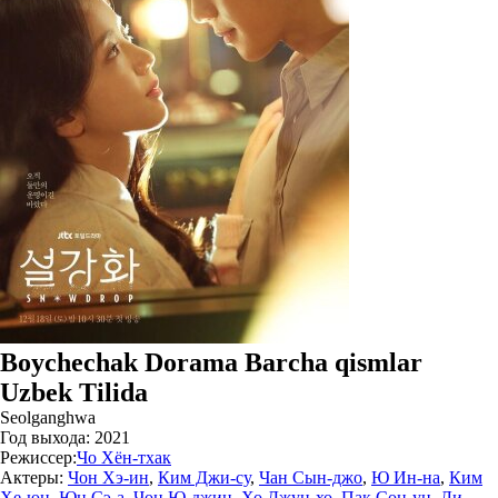
Boychechak Dorama Barcha qismlar
Uzbek Tilida
Seolganghwa
Год выхода:
2021
Режиссер:
Чо Хён-тхак
Актеры:
Чон Хэ-ин
,
Ким Джи-су
,
Чан Сын-джо
,
Ю Ин-на
,
Ким
Хе-юн
,
Юн Сэ-а
,
Чон Ю-джин
,
Хо Джун-хо
,
Пак Сон-ун
,
Ли