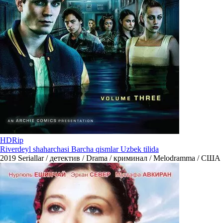
HDRip
Riverdeyl shaharchasi Barcha qismlar Uzbek tilida
2019
Seriallar / детектив / Drama / криминал / Melodramma / США