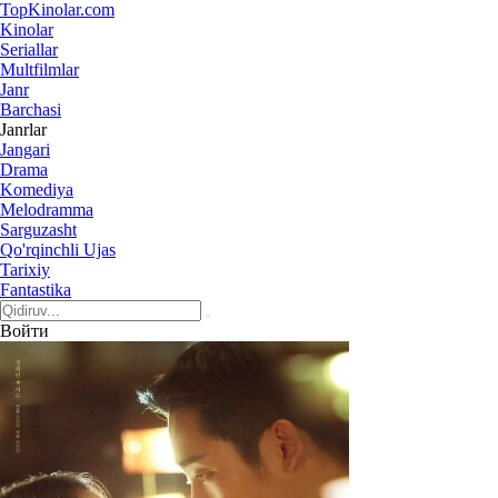
Top
Kinolar
.com
Kinolar
Seriallar
Multfilmlar
Janr
Barchasi
Janrlar
Jangari
Drama
Komediya
Melodramma
Sarguzasht
Qo'rqinchli Ujas
Tarixiy
Fantastika
Войти