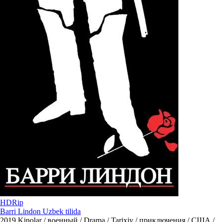
HDRip
Barri Lindon Uzbek tilida
2019
Kinolar / военный / Drama / Tarixiy / приключения / США /