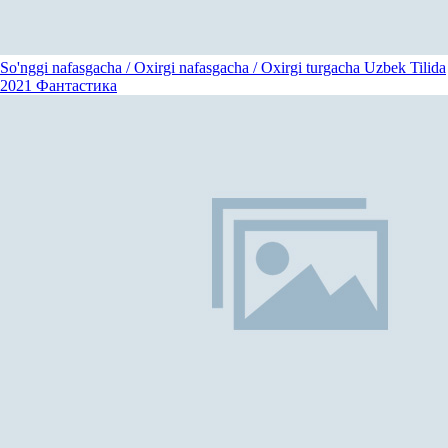
So'nggi nafasgacha / Oxirgi nafasgacha / Oxirgi turgacha Uzbek Tilida
2021
Фантастика