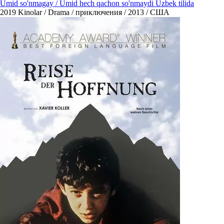
Umid so'nmagay / Umid hech qachon so'nmaydi Uzbek tilida
2019
Kinolar / Drama / приключения / 2013 / США