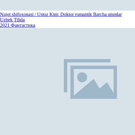
Najot shifoxonasi / Ustoz Kim: Doktor romantik Barcha qismlar
Uzbek Tilida
2021
Фантастика