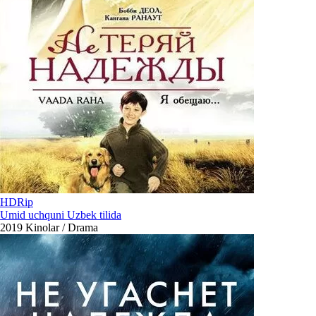
HDRip
Umid uchquni Uzbek tilida
2019
Kinolar / Drama