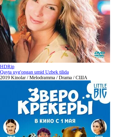
HDRip
Qayta uyg'ongan umid Uzbek tilida
2019
Kinolar / Melodramma / Drama / США