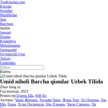
Top
Kinolar
.com
Kinolar
Seriallar
Multfilmlar
Janr
Barchasi
Janrlar
Jangari
Drama
Komediya
Melodramma
Sarguzasht
Qo'rqinchli Ujas
Tarixiy
Fantastika
Войти
Umid niholi Barcha qismlar Uzbek Tilida
Zhao liang ni
Год выхода:
2023
Режиссер:
Цзинь Ша
,
Юй Бо
Актеры:
Чжан Жонань
,
Уильям Чань
,
Жэнь Хао
,
Ло Цююнь
,
Цы
Ша
,
Цана
,
Хуан Цилиньэр
,
Цю Хэнань
,
Чжэн Сяонин
,
Ли