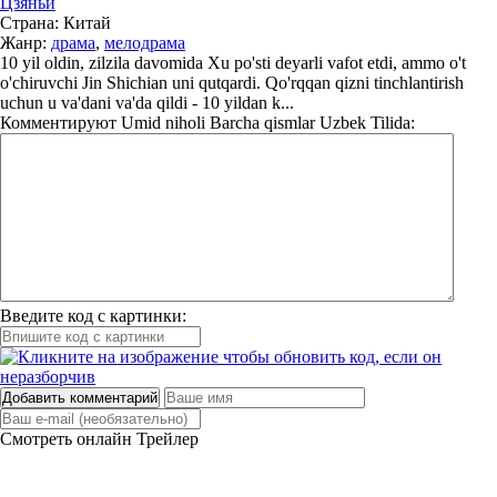
Цзяньи
Страна:
Китай
Жанр:
драма
,
мелодрама
10 yil oldin, zilzila davomida Xu po'sti deyarli vafot etdi, ammo o't
o'chiruvchi Jin Shichian uni qutqardi. Qo'rqqan qizni tinchlantirish
uchun u va'dani va'da qildi - 10 yildan k...
Комментируют
Umid niholi Barcha qismlar Uzbek Tilida:
Введите код с картинки:
Добавить комментарий
Смотреть онлайн
Трейлер