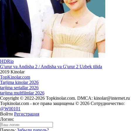
HDRip
G'urur va Andisha 2 / Andisha va G'urur 2 Uzbek tilida
2019
Kinolar
Top
Kinolar
.com
Tarjima kinolar 2026
tarjima seriallar 2026
tarjima multfilmlar 2026
Copyright © 2022-2026 Topkinolar.com. DMCA:
kinolar@internet.ru
Topkinolar.com - все права защищены © 2026 Сотрудничество:
@W00101
Войти
Регистрация
Логин:
Пароль:
Забыли пароль?