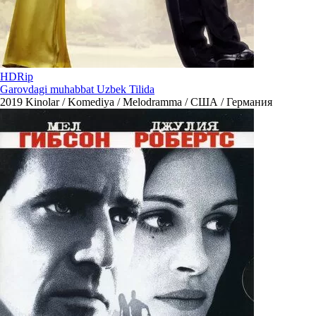
HDRip
Garovdagi muhabbat Uzbek Tilida
2019
Kinolar / Komediya / Melodramma / США / Германия