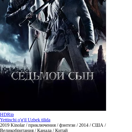
HDRip
Yettinchi o'g'il Uzbek tilida
2019
Kinolar / приключения / фэнтези / 2014 / США /
Великобритания / Канада / Китай