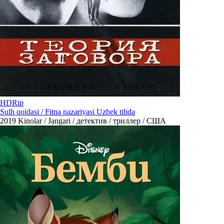
HDRip
Sulh qoidasi / Fitna nazariyasi Uzbek tilida
2019
Kinolar / Jangari / детектив / триллер / США