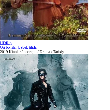
HDRip
Oq bo'rilar Uzbek tilida
2019
Kinolar / вестерн / Drama / Tarixiy