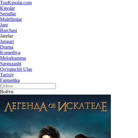
Top
Kinolar
.com
Kinolar
Seriallar
Multfilmlar
Janr
Barchasi
Janrlar
Jangari
Drama
Komediya
Melodramma
Sarguzasht
Qo'rqinchli Ujas
Tarixiy
Fantastika
Войти