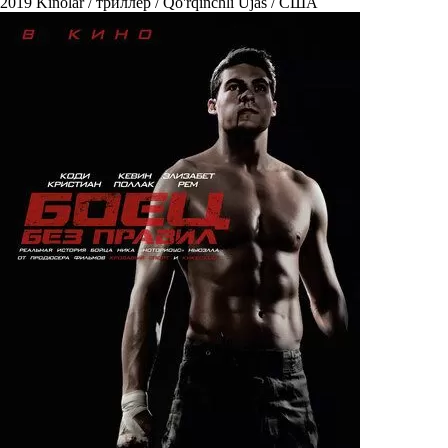
2019
Kinolar / триллер / Qo'rqinchli Ujas / США