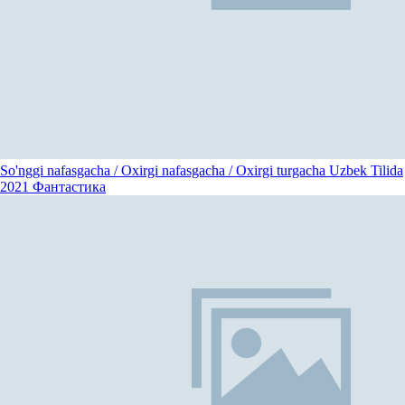
So'nggi nafasgacha / Oxirgi nafasgacha / Oxirgi turgacha Uzbek Tilida
2021
Фантастика