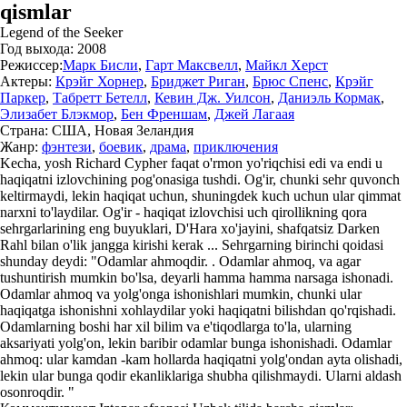
qismlar
Legend of the Seeker
Год выхода:
2008
Режиссер:
Марк Бисли
,
Гарт Максвелл
,
Майкл Херст
Актеры:
Крэйг Хорнер
,
Бриджет Риган
,
Брюс Спенс
,
Крэйг
Паркер
,
Табретт Бетелл
,
Кевин Дж. Уилсон
,
Даниэль Кормак
,
Элизабет Блэкмор
,
Бен Френшам
,
Джей Лагаая
Страна:
США, Новая Зеландия
Жанр:
фэнтези
,
боевик
,
драма
,
приключения
Kecha, yosh Richard Cypher faqat o'rmon yo'riqchisi edi va endi u
haqiqatni izlovchining pog'onasiga tushdi. Og'ir, chunki sehr quvonch
keltirmaydi, lekin haqiqat uchun, shuningdek kuch uchun ular qimmat
narxni to'laydilar. Og'ir - haqiqat izlovchisi uch qirollikning qora
sehrgarlarining eng buyuklari, D'Hara xo'jayini, shafqatsiz Darken
Rahl bilan o'lik jangga kirishi kerak ... Sehrgarning birinchi qoidasi
shunday deydi: "Odamlar ahmoqdir. . Odamlar ahmoq, va agar
tushuntirish mumkin bo'lsa, deyarli hamma hamma narsaga ishonadi.
Odamlar ahmoq va yolg'onga ishonishlari mumkin, chunki ular
haqiqatga ishonishni xohlaydilar yoki haqiqatni bilishdan qo'rqishadi.
Odamlarning boshi har xil bilim va e'tiqodlarga to'la, ularning
aksariyati yolg'on, lekin baribir odamlar bunga ishonishadi. Odamlar
ahmoq: ular kamdan -kam hollarda haqiqatni yolg'ondan ayta olishadi,
lekin ular bunga qodir ekanliklariga shubha qilishmaydi. Ularni aldash
osonroqdir. "