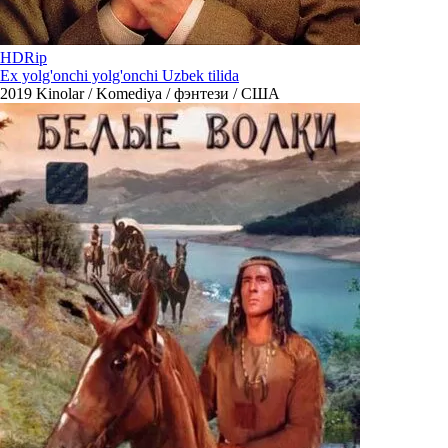
HDRip
Ex yolg'onchi yolg'onchi Uzbek tilida
2019
Kinolar / Komediya / фэнтези / США