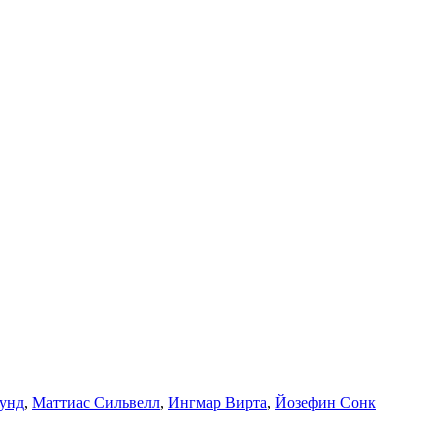
унд
,
Маттиас Сильвелл
,
Ингмар Вирта
,
Йозефин Сонк