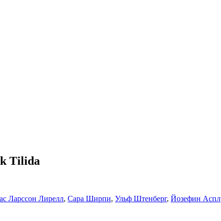
k Tilida
ас Ларссон Лирелл
,
Сара Ширпи
,
Ульф Штенберг
,
Йозефин Аспл