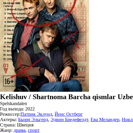
Kelishuv / Shartnoma Barcha qismlar Uzbe
Spelskandalen
Год выхода:
2022
Режиссер:
Патрик Эклунд
,
Йенс Остберг
Актеры:
Бьорн Эльгерд
,
Эдвин Бредефелдт
,
Ева Меландер
,
Никл
Страна:
Швеция
Жанр:
драма
,
спорт