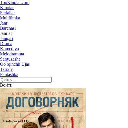
Top
Kinolar
.com
Kinolar
Seriallar
Multfilmlar
Janr
Barchasi
Janrlar
Jangari
Drama
Komediya
Melodramma
Sarguzasht
Qo'rqinchli Ujas
Tarixiy
Fantastika
Войти