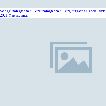
So'nggi nafasgacha / Oxirgi nafasgacha / Oxirgi turgacha Uzbek Tilida
2021
Фантастика