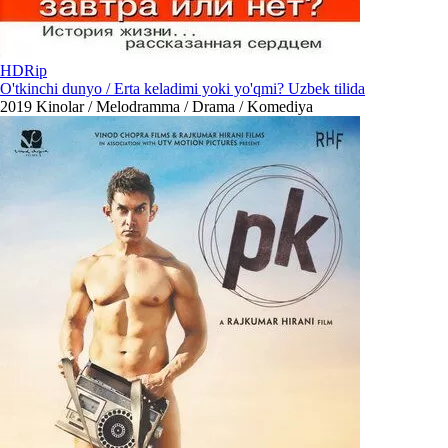
HDRip
O'tkinchi dunyo / Erta keladimi yoki yo'qmi? Uzbek tilida
2019
Kinolar / Melodramma / Drama / Komediya