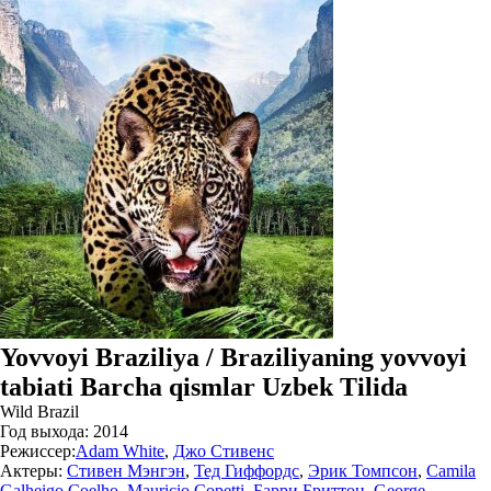
Yovvoyi Braziliya / Braziliyaning yovvoyi
tabiati Barcha qismlar Uzbek Tilida
Wild Brazil
Год выхода:
2014
Режиссер:
Adam White
,
Джо Стивенс
Актеры:
Стивен Мэнгэн
,
Тед Гиффордс
,
Эрик Томпсон
,
Camila
Galheigo Coelho
,
Mauricio Copetti
,
Барри Бриттон
,
George