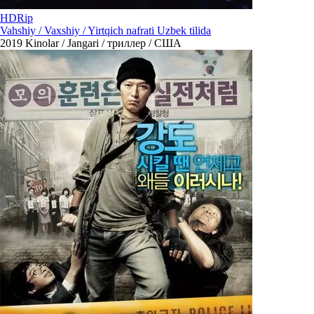
HDRip
Vahshiy / Vaxshiy / Yirtqich nafrati Uzbek tilida
2019
Kinolar / Jangari / триллер / США