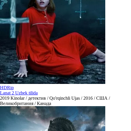
HDRip
Lanat 2 Uzbek tilida
2019
Kinolar / детектив / Qo'rqinchli Ujas / 2016 / США /
Великобритания / Канада