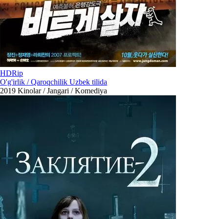
HDRip
O'g'irlik / Qaroqchilik Uzbek tilida
2019
Kinolar / Jangari / Komediya