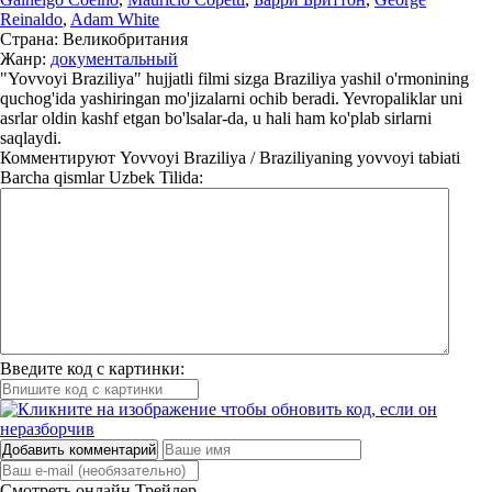
Reinaldo
,
Adam White
Страна:
Великобритания
Жанр:
документальный
"Yovvoyi Braziliya" hujjatli filmi sizga Braziliya yashil o'rmonining
quchog'ida yashiringan mo'jizalarni ochib beradi. Yevropaliklar uni
asrlar oldin kashf etgan bo'lsalar-da, u hali ham ko'plab sirlarni
saqlaydi.
Комментируют
Yovvoyi Braziliya / Braziliyaning yovvoyi tabiati
Barcha qismlar Uzbek Tilida:
Введите код с картинки:
Добавить комментарий
Смотреть онлайн
Трейлер