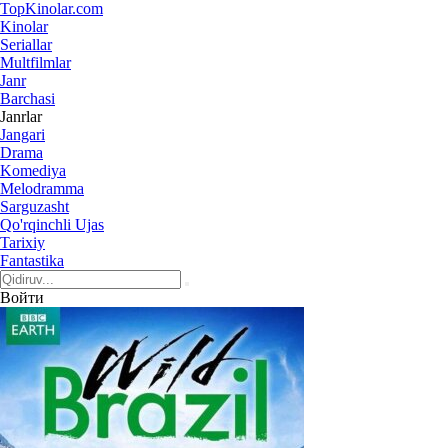
Top
Kinolar
.com
Kinolar
Seriallar
Multfilmlar
Janr
Barchasi
Janrlar
Jangari
Drama
Komediya
Melodramma
Sarguzasht
Qo'rqinchli Ujas
Tarixiy
Fantastika
Войти