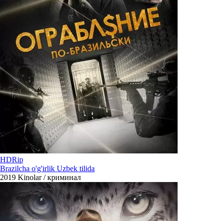
HDRip
Brazilcha o'g'irlik Uzbek tilida
2019
Kinolar / криминал