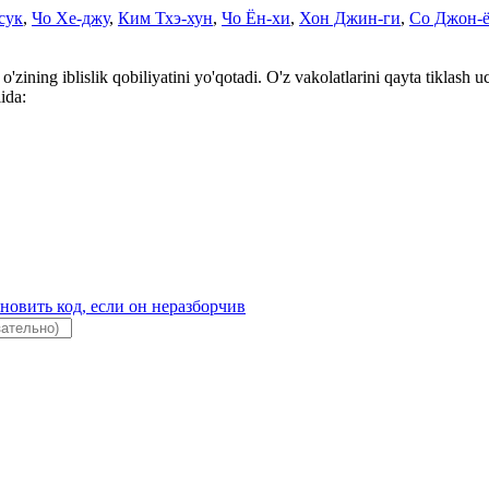
сук
,
Чо Хе-джу
,
Ким Тхэ-хун
,
Чо Ён-хи
,
Хон Джин-ги
,
Со Джон-
'zining iblislik qobiliyatini yo'qotadi. O'z vakolatlarini qayta tiklash u
ida: