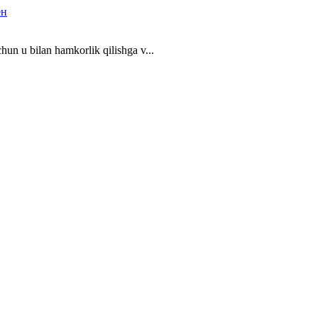
ён
chun u bilan hamkorlik qilishga v...