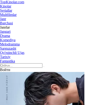
Top
Kinolar
.com
Kinolar
Seriallar
Multfilmlar
Janr
Barchasi
Janrlar
Jangari
Drama
Komediya
Melodramma
Sarguzasht
Qo'rqinchli Ujas
Tarixiy
Fantastika
Войти