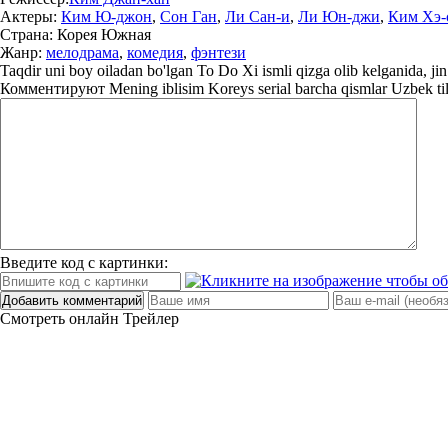
Актеры:
Ким Ю-джон
,
Сон Ган
,
Ли Сан-и
,
Ли Юн-джи
,
Ким Хэ-
Страна:
Корея Южная
Жанр:
мелодрама
,
комедия
,
фэнтези
Taqdir uni boy oiladan bo'lgan To Do Xi ismli qizga olib kelganida, jin o
Комментируют
Mening iblisim Koreys serial barcha qismlar Uzbek til
Введите код с картинки:
Добавить комментарий
Смотреть онлайн
Трейлер