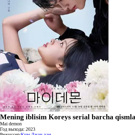
Mening iblisim Koreys serial barcha qismla
Mai demon
Год выхода:
2023
Режиссер:
Ким Джан-хан