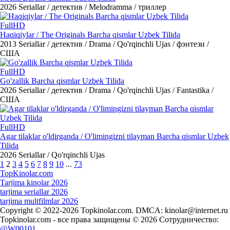
2026
Seriallar / детектив / Melodramma / триллер
FullHD
Haqiqiylar / The Originals Barcha qismlar Uzbek Tilida
2013
Seriallar / детектив / Drama / Qo'rqinchli Ujas / фэнтези /
США
FullHD
Go'zallik Barcha qismlar Uzbek Tilida
2026
Seriallar / детектив / Drama / Qo'rqinchli Ujas / Fantastika /
США
FullHD
Agar tilaklar o'ldirganda / O'limingizni tilayman Barcha qismlar Uzbek
Tilida
2026
Seriallar / Qo'rqinchli Ujas
1
2
3
4
5
6
7
8
9
10
...
73
Top
Kinolar
.com
Tarjima kinolar 2026
tarjima seriallar 2026
tarjima multfilmlar 2026
Copyright © 2022-2026 Topkinolar.com. DMCA:
kinolar@internet.ru
Topkinolar.com - все права защищены © 2026 Сотрудничество:
@W00101