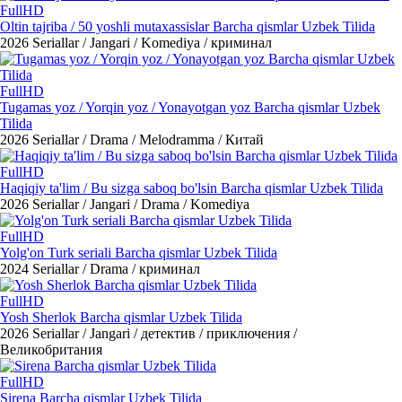
FullHD
Oltin tajriba / 50 yoshli mutaxassislar Barcha qismlar Uzbek Tilida
2026
Seriallar / Jangari / Komediya / криминал
FullHD
Tugamas yoz / Yorqin yoz / Yonayotgan yoz Barcha qismlar Uzbek
Tilida
2026
Seriallar / Drama / Melodramma / Китай
FullHD
Haqiqiy ta'lim / Bu sizga saboq bo'lsin Barcha qismlar Uzbek Tilida
2026
Seriallar / Jangari / Drama / Komediya
FullHD
Yolg'on Turk seriali Barcha qismlar Uzbek Tilida
2024
Seriallar / Drama / криминал
FullHD
Yosh Sherlok Barcha qismlar Uzbek Tilida
2026
Seriallar / Jangari / детектив / приключения /
Великобритания
FullHD
Sirena Barcha qismlar Uzbek Tilida