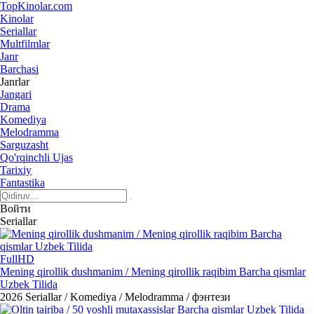
Top
Kinolar
.com
Kinolar
Seriallar
Multfilmlar
Janr
Barchasi
Janrlar
Jangari
Drama
Komediya
Melodramma
Sarguzasht
Qo'rqinchli Ujas
Tarixiy
Fantastika
Войти
Seriallar
FullHD
Mening qirollik dushmanim / Mening qirollik raqibim Barcha qismlar
Uzbek Tilida
2026
Seriallar / Komediya / Melodramma / фэнтези