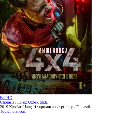
FullHD
Chorasiz / Ilojsiz Uzbek tilida
2019
Kinolar / Jangari / криминал / триллер / Fantastika
Top
Kinolar
.com