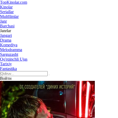
Top
Kinolar
.com
Kinolar
Seriallar
Multfilmlar
Janr
Barchasi
Janrlar
Jangari
Drama
Komediya
Melodramma
Sarguzasht
Qo'rqinchli Ujas
Tarixiy
Fantastika
Войти