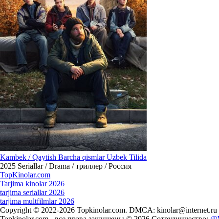
Kambek / Qaytish Barcha qismlar Uzbek Tilida
2025
Seriallar / Drama / триллер / Россия
Top
Kinolar
.com
Tarjima kinolar 2026
tarjima seriallar 2026
tarjima multfilmlar 2026
Copyright © 2022-2026 Topkinolar.com. DMCA:
kinolar@internet.ru
Topkinolar.com - все права защищены © 2026 Сотрудничество:
@