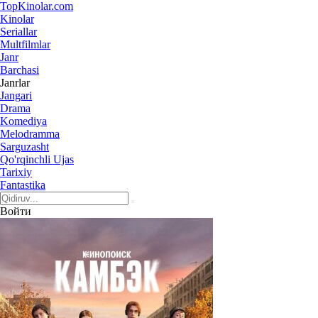
Top
Kinolar
.com
Kinolar
Seriallar
Multfilmlar
Janr
Barchasi
Janrlar
Jangari
Drama
Komediya
Melodramma
Sarguzasht
Qo'rqinchli Ujas
Tarixiy
Fantastika
Войти