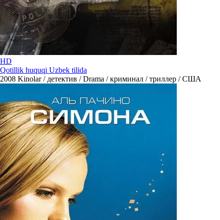
HD
Qotillik huquqi Uzbek tilida
2008
Kinolar / детектив / Drama / криминал / триллер / США