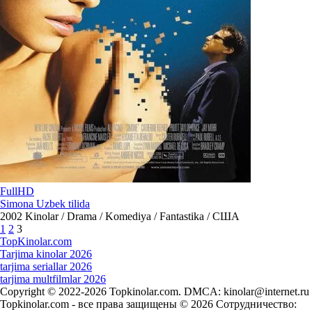
FullHD
Simona Uzbek tilida
2002
Kinolar / Drama / Komediya / Fantastika / США
1
2
3
Top
Kinolar
.com
Tarjima kinolar 2026
tarjima seriallar 2026
tarjima multfilmlar 2026
Copyright © 2022-2026 Topkinolar.com. DMCA:
kinolar@internet.ru
Topkinolar.com - все права защищены © 2026 Сотрудничество: