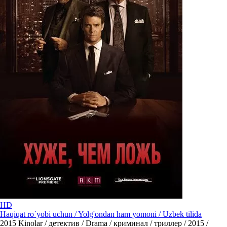
HD
Haqiqat ro`yobi uchun / Yolg'ondan ham yomoni / Uzbek tilida
2015
Kinolar / детектив / Drama / криминал / триллер / 2015 /