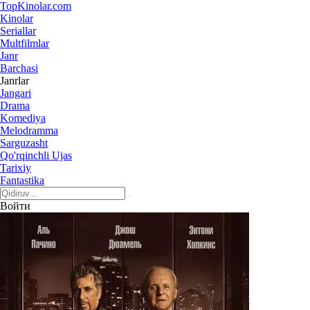
Top
Kinolar
.com
Kinolar
Seriallar
Multfilmlar
Janr
Barchasi
Janrlar
Jangari
Drama
Komediya
Melodramma
Sarguzasht
Qo'rqinchli Ujas
Tarixiy
Fantastika
Войти