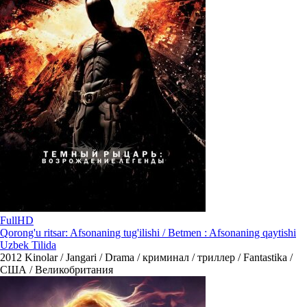
FullHD
Qorong'u ritsar: Afsonaning tug'ilishi / Betmen : Afsonaning qaytishi
Uzbek Tilida
2012
Kinolar / Jangari / Drama / криминал / триллер / Fantastika /
США / Великобритания