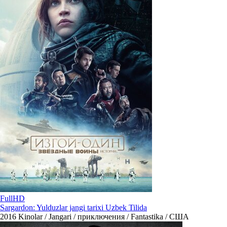
FullHD
Sargardon: Yulduzlar jangi tarixi Uzbek Tilida
2016
Kinolar / Jangari / приключения / Fantastika / США