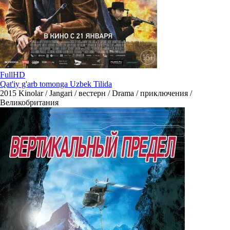
FullHD
Qat'iy g'arb tomonga Uzbek Tilida
2015
Kinolar / Jangari / вестерн / Drama / приключения /
Великобритания