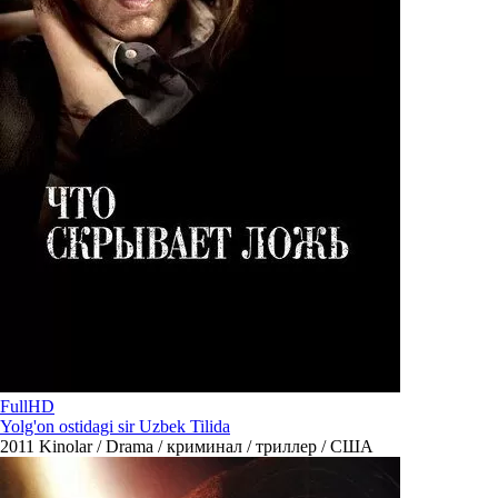
FullHD
Yolg'on ostidagi sir Uzbek Tilida
2011
Kinolar / Drama / криминал / триллер / США