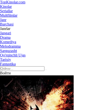
Top
Kinolar
.com
Kinolar
Seriallar
Multfilmlar
Janr
Barchasi
Janrlar
Jangari
Drama
Komediya
Melodramma
Sarguzasht
Qo'rqinchli Ujas
Tarixiy
Fantastika
Войти