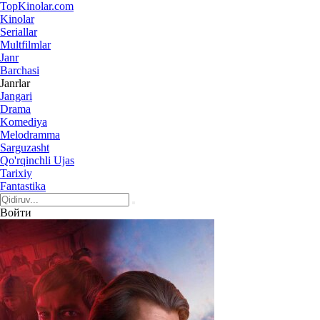
Top
Kinolar
.com
Kinolar
Seriallar
Multfilmlar
Janr
Barchasi
Janrlar
Jangari
Drama
Komediya
Melodramma
Sarguzasht
Qo'rqinchli Ujas
Tarixiy
Fantastika
Войти