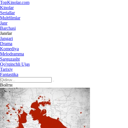
Top
Kinolar
.com
Kinolar
Seriallar
Multfilmlar
Janr
Barchasi
Janrlar
Jangari
Drama
Komediya
Melodramma
Sarguzasht
Qo'rqinchli Ujas
Tarixiy
Fantastika
Войти