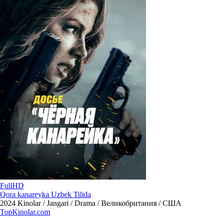
FullHD
Qora kanareyka Uzbek Tilida
2024
Kinolar / Jangari / Drama / Великобритания / США
Top
Kinolar
.com