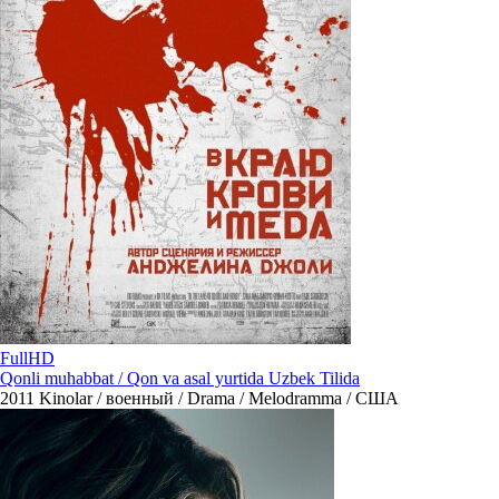
FullHD
Qonli muhabbat / Qon va asal yurtida Uzbek Tilida
2011
Kinolar / военный / Drama / Melodramma / США