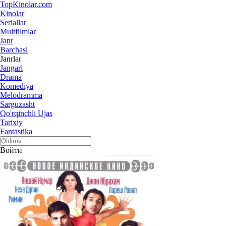
Top
Kinolar
.com
Kinolar
Seriallar
Multfilmlar
Janr
Barchasi
Janrlar
Jangari
Drama
Komediya
Melodramma
Sarguzasht
Qo'rqinchli Ujas
Tarixiy
Fantastika
Войти