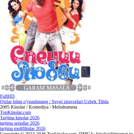
FullHD
Qizlar bilan o'ynashmang / Sevgi ziravorlari Uzbek Tilida
2005
Kinolar / Komediya / Melodramma
Top
Kinolar
.com
Tarjima kinolar 2026
tarjima seriallar 2026
tarjima multfilmlar 2026
Copyright © 2022-2026 Topkinolar.com. DMCA:
kinolar@internet.ru