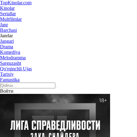
Top
Kinolar
.com
Kinolar
Seriallar
Multfilmlar
Janr
Barchasi
Janrlar
Jangari
Drama
Komediya
Melodramma
Sarguzasht
Qo'rqinchli Ujas
Tarixiy
Fantastika
Войти