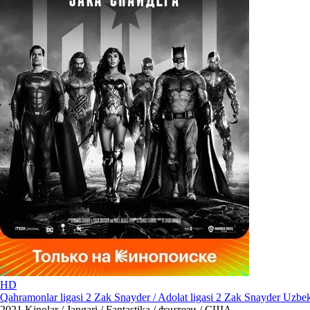
HD
Qahramonlar ligasi 2 Zak Snayder / Adolat ligasi 2 Zak Snayder Uzbek 
2021
Kinolar / Jangari / Fantastika / фэнтези / США