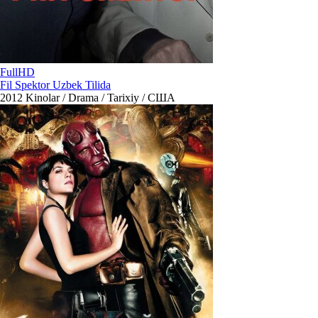
FullHD
Fil Spektor Uzbek Tilida
2012
Kinolar / Drama / Tarixiy / США