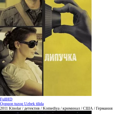
FullHD
Qopqon tuzoq Uzbek tilida
2011
Kinolar / детектив / Komediya / криминал / США / Германия