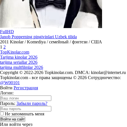
FullHD
Janob Popperning pingivinlari Uzbek tilida
2011
Kinolar / Komediya / семейный / фэнтези / США
1
2
Top
Kinolar
.com
Tarjima kinolar 2026
tarjima seriallar 2026
tarjima multfilmlar 2026
Copyright © 2022-2026 Topkinolar.com. DMCA:
kinolar@internet.ru
Topkinolar.com - все права защищены © 2026 Сотрудничество:
@W00101
Войти
Регистрация
Логин:
Пароль:
Забыли пароль?
Не запоминать меня
Войти на сайт
Или войти через