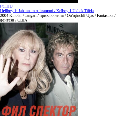
FullHD
Hellboy 1: Jahannam qahramoni / Xelboy 1 Uzbek Tilida
2004
Kinolar / Jangari / приключения / Qo'rqinchli Ujas / Fantastika /
фэнтези / США