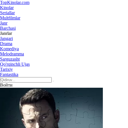
Top
Kinolar
.com
Kinolar
Seriallar
Multfilmlar
Janr
Barchasi
Janrlar
Jangari
Drama
Komediya
Melodramma
Sarguzasht
Qo'rqinchli Ujas
Tarixiy
Fantastika
Войти