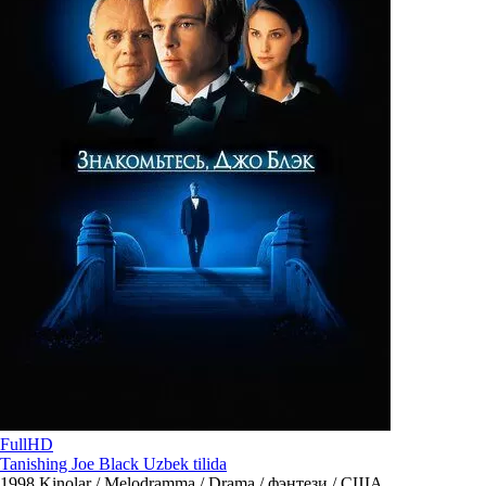
FullHD
Tanishing Joe Black Uzbek tilida
1998
Kinolar / Melodramma / Drama / фэнтези / США