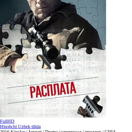
FullHD
Hisobchi Uzbek tilida
2016
Kinolar / Jangari / Drama / криминал / триллер / США