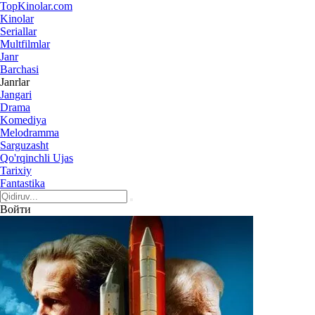
Top
Kinolar
.com
Kinolar
Seriallar
Multfilmlar
Janr
Barchasi
Janrlar
Jangari
Drama
Komediya
Melodramma
Sarguzasht
Qo'rqinchli Ujas
Tarixiy
Fantastika
Войти