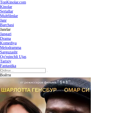
Top
Kinolar
.com
Kinolar
Seriallar
Multfilmlar
Janr
Barchasi
Janrlar
Jangari
Drama
Komediya
Melodramma
Sarguzasht
Qo'rqinchli Ujas
Tarixiy
Fantastika
Войти