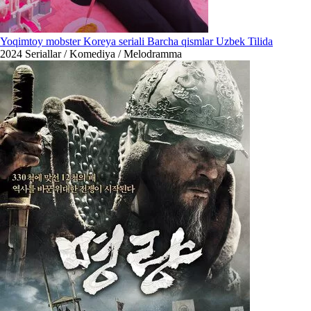
Yoqimtoy mobster Koreya seriali Barcha qismlar Uzbek Tilida
2024
Seriallar / Komediya / Melodramma