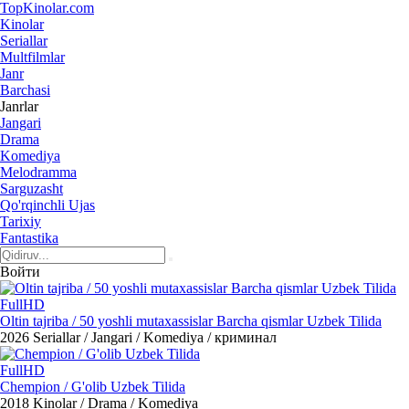
Top
Kinolar
.com
Kinolar
Seriallar
Multfilmlar
Janr
Barchasi
Janrlar
Jangari
Drama
Komediya
Melodramma
Sarguzasht
Qo'rqinchli Ujas
Tarixiy
Fantastika
Войти
FullHD
Oltin tajriba / 50 yoshli mutaxassislar Barcha qismlar Uzbek Tilida
2026
Seriallar / Jangari / Komediya / криминал
FullHD
Chempion / G'olib Uzbek Tilida
2018
Kinolar / Drama / Komediya