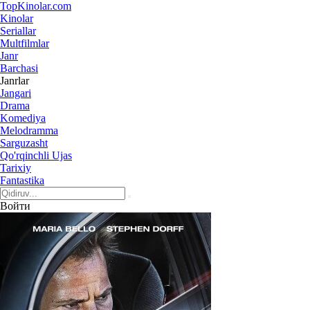
Top
Kinolar
.com
Kinolar
Seriallar
Multfilmlar
Janr
Barchasi
Janrlar
Jangari
Drama
Komediya
Melodramma
Sarguzasht
Qo'rqinchli Ujas
Tarixiy
Fantastika
Войти