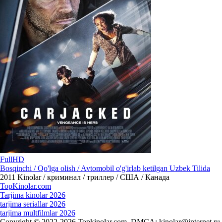
FullHD
Bosqinchi / Qo'lga olish / Avtomobil o'g'irlab ketilgan Uzbek Tilida
2011
Kinolar / криминал / триллер / США / Канада
Top
Kinolar
.com
Tarjima kinolar 2026
tarjima seriallar 2026
tarjima multfilmlar 2026
Copyright © 2022-2026 Topkinolar.com. DMCA:
kinolar@internet.ru