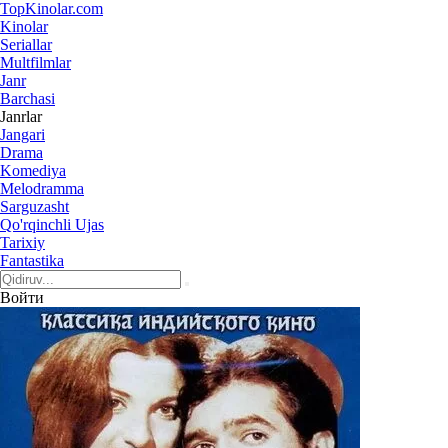
Top
Kinolar
.com
Kinolar
Seriallar
Multfilmlar
Janr
Barchasi
Janrlar
Jangari
Drama
Komediya
Melodramma
Sarguzasht
Qo'rqinchli Ujas
Tarixiy
Fantastika
Войти