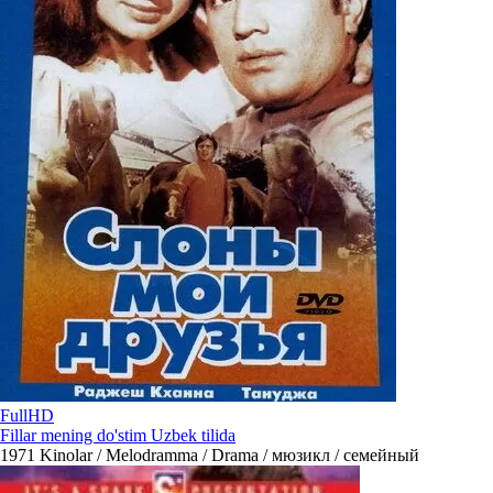
FullHD
Fillar mening do'stim Uzbek tilida
1971
Kinolar / Melodramma / Drama / мюзикл / семейный