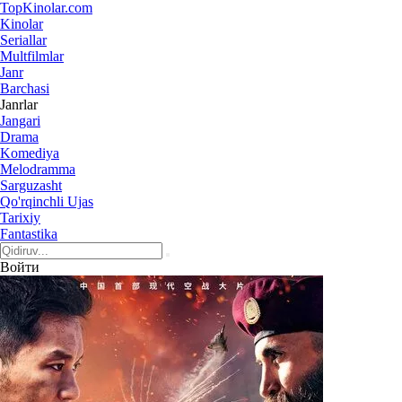
Top
Kinolar
.com
Kinolar
Seriallar
Multfilmlar
Janr
Barchasi
Janrlar
Jangari
Drama
Komediya
Melodramma
Sarguzasht
Qo'rqinchli Ujas
Tarixiy
Fantastika
Войти