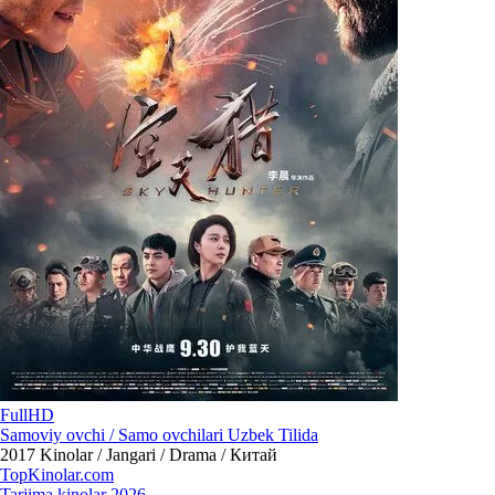
FullHD
Samoviy ovchi / Samo ovchilari Uzbek Tilida
2017
Kinolar / Jangari / Drama / Китай
Top
Kinolar
.com
Tarjima kinolar 2026