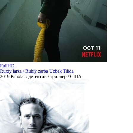
FullHD
Ruxiy larza / Ruhiy zarba Uzbek Tilida
2019
Kinolar / детектив / триллер / США