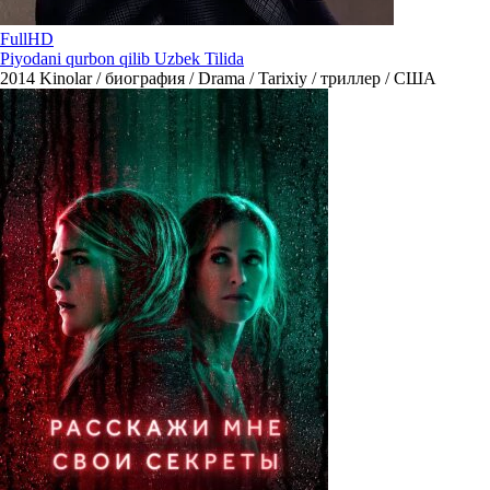
FullHD
Piyodani qurbon qilib Uzbek Tilida
2014
Kinolar / биография / Drama / Tarixiy / триллер / США