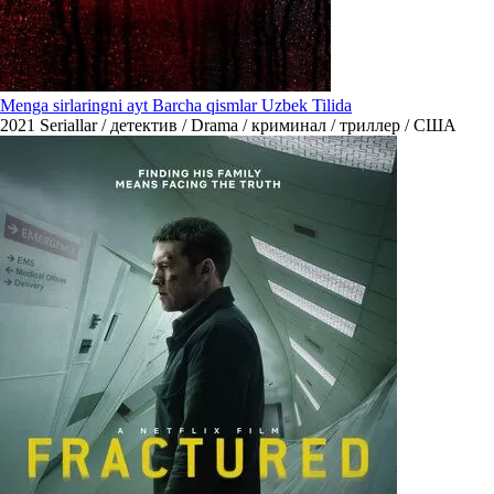
Menga sirlaringni ayt Barcha qismlar Uzbek Tilida
2021
Seriallar / детектив / Drama / криминал / триллер / США