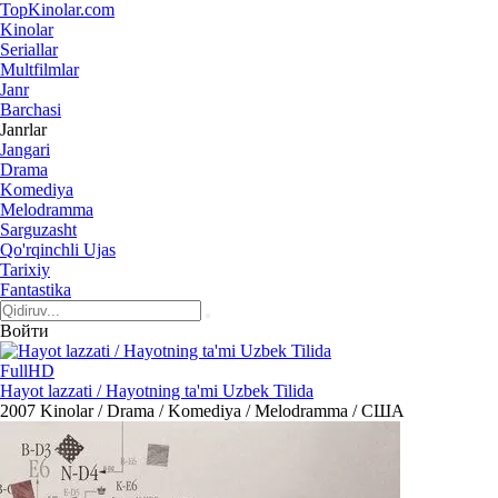
Top
Kinolar
.com
Kinolar
Seriallar
Multfilmlar
Janr
Barchasi
Janrlar
Jangari
Drama
Komediya
Melodramma
Sarguzasht
Qo'rqinchli Ujas
Tarixiy
Fantastika
Войти
FullHD
Hayot lazzati / Hayotning ta'mi Uzbek Tilida
2007
Kinolar / Drama / Komediya / Melodramma / США