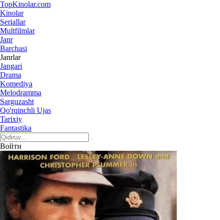
Top
Kinolar
.com
Kinolar
Seriallar
Multfilmlar
Janr
Barchasi
Janrlar
Jangari
Drama
Komediya
Melodramma
Sarguzasht
Qo'rqinchli Ujas
Tarixiy
Fantastika
Войти