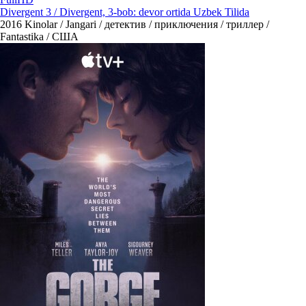
Divergent 3 / Divergent, 3-bob: devor ortida Uzbek Tilida
2016
Kinolar / Jangari / детектив / приключения / триллер /
Fantastika / США