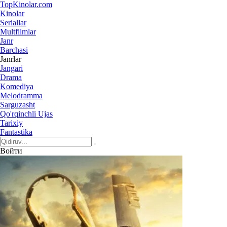
Top
Kinolar
.com
Kinolar
Seriallar
Multfilmlar
Janr
Barchasi
Janrlar
Jangari
Drama
Komediya
Melodramma
Sarguzasht
Qo'rqinchli Ujas
Tarixiy
Fantastika
Войти