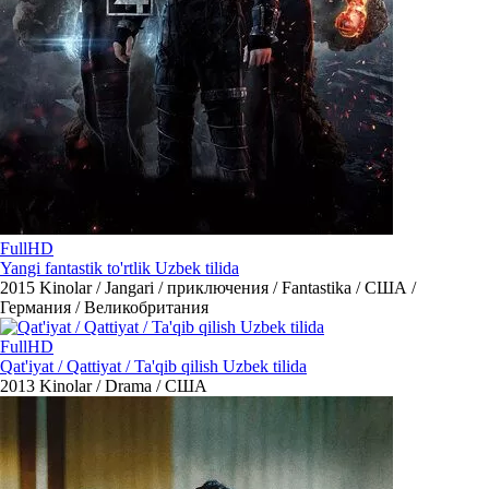
FullHD
Yangi fantastik to'rtlik Uzbek tilida
2015
Kinolar / Jangari / приключения / Fantastika / США /
Германия / Великобритания
FullHD
Qat'iyat / Qattiyat / Ta'qib qilish Uzbek tilida
2013
Kinolar / Drama / США