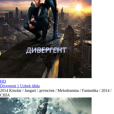
HD
Divergent 1 Uzbek tilida
2014
Kinolar / Jangari / детектив / Melodramma / Fantastika / 2014 /
США