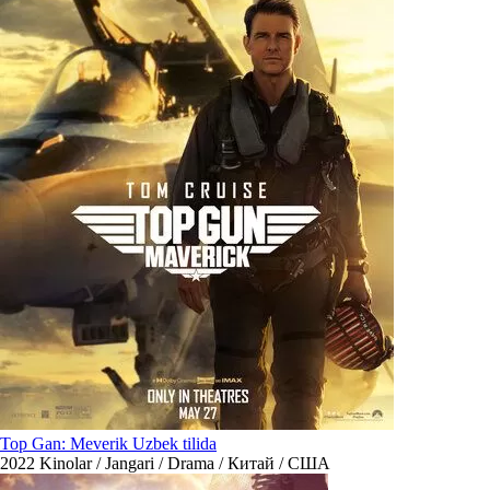
Top Gan: Meverik Uzbek tilida
2022
Kinolar / Jangari / Drama / Китай / США