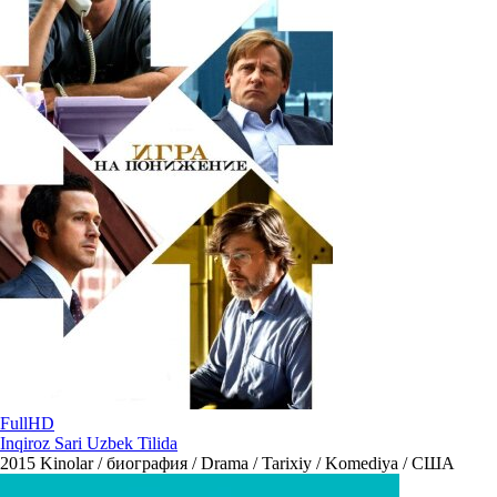
FullHD
Inqiroz Sari Uzbek Tilida
2015
Kinolar / биография / Drama / Tarixiy / Komediya / США