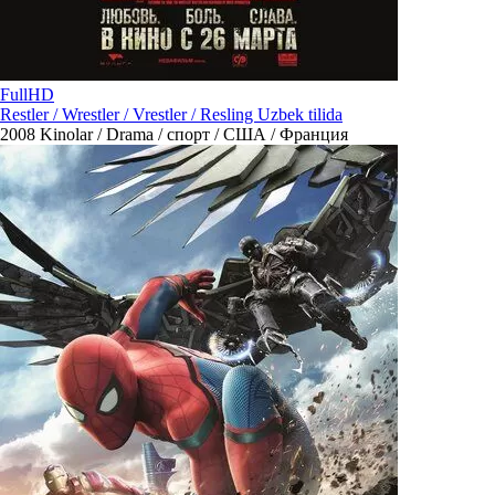
FullHD
Restler / Wrestler / Vrestler / Resling Uzbek tilida
2008
Kinolar / Drama / спорт / США / Франция