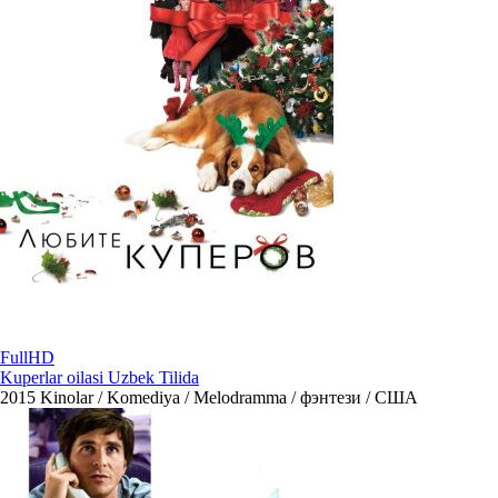
FullHD
Kuperlar oilasi Uzbek Tilida
2015
Kinolar / Komediya / Melodramma / фэнтези / США