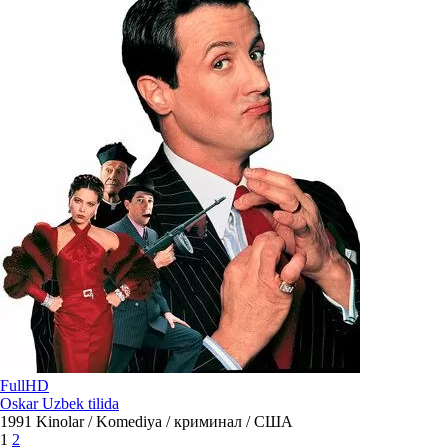
FullHD
Oskar Uzbek tilida
1991
Kinolar / Komediya / криминал / США
1
2