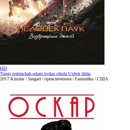
HD
Yangi orgimchak odam uydan olisda Uzbek tilida
2017
Kinolar / Jangari / приключения / Fantastika / США