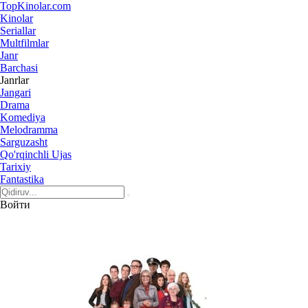
Top
Kinolar
.com
Kinolar
Seriallar
Multfilmlar
Janr
Barchasi
Janrlar
Jangari
Drama
Komediya
Melodramma
Sarguzasht
Qo'rqinchli Ujas
Tarixiy
Fantastika
Войти