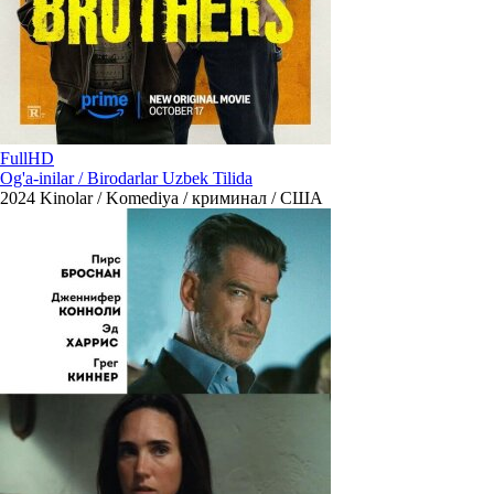
FullHD
Og'a-inilar / Birodarlar Uzbek Tilida
2024
Kinolar / Komediya / криминал / США