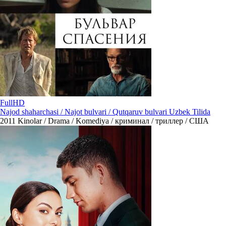
FullHD
Najod shaharchasi / Najot bulvari / Qutqaruv bulvari Uzbek Tilida
2011
Kinolar / Drama / Komediya / криминал / триллер / США