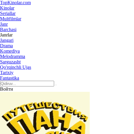
Top
Kinolar
.com
Kinolar
Seriallar
Multfilmlar
Janr
Barchasi
Janrlar
Jangari
Drama
Komediya
Melodramma
Sarguzasht
Qo'rqinchli Ujas
Tarixiy
Fantastika
Войти