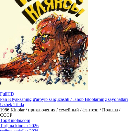
FullHD
Pan Klyaksaning g'aroyib sarguzashti / Janob Bloblarning sayohatlari
Uzbek Tilida
1986
Kinolar / приключения / семейный / фэнтези / Польша /
СССР
Top
Kinolar
.com
Tarjima kinolar 2026
tarjima seriallar 2026