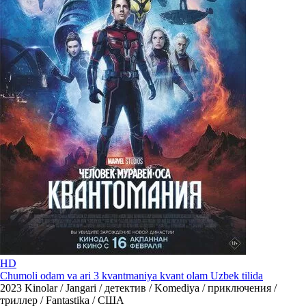
HD
Chumoli odam va ari 3 kvantmaniya kvant olam Uzbek tilida
2023
Kinolar / Jangari / детектив / Komediya / приключения /
триллер / Fantastika / США