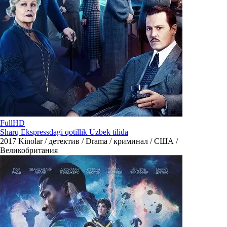
FullHD
Sharq Ekspressdagi qotillik Uzbek tilida
2017
Kinolar / детектив / Drama / криминал / США /
Великобритания