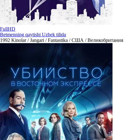
FullHD
Betmenning qaytishi Uzbek tilida
1992
Kinolar / Jangari / Fantastika / США / Великобритания