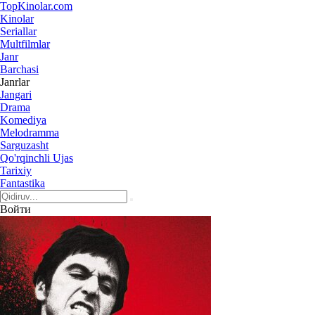
Top
Kinolar
.com
Kinolar
Seriallar
Multfilmlar
Janr
Barchasi
Janrlar
Jangari
Drama
Komediya
Melodramma
Sarguzasht
Qo'rqinchli Ujas
Tarixiy
Fantastika
Войти