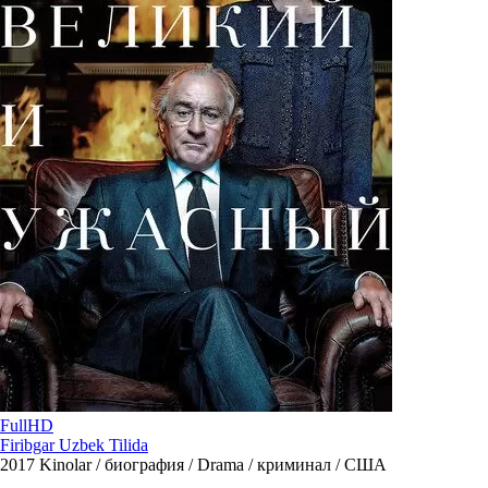
FullHD
Firibgar Uzbek Tilida
2017
Kinolar / биография / Drama / криминал / США