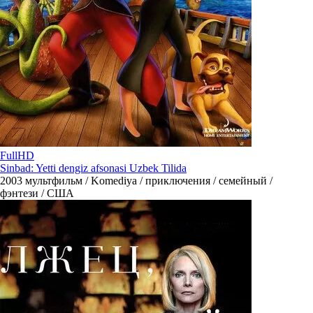
FullHD
Sinbad: Yetti dengiz afsonasi Uzbek Tilida
2003
мультфильм / Komediya / приключения / семейный /
фэнтези / США