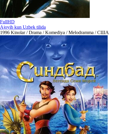
FullHD
Ajoyib kun Uzbek tilida
1996
Kinolar / Drama / Komediya / Melodramma / США