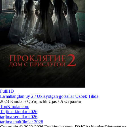
FullHD
La'natlangfan uy 2 / Uxlayotgan go'zallar Uzbek Tilida
2023
Kinolar / Qo'rqinchli Ujas / Австралия
Top
Kinolar
.com
Tarjima kinolar 2026
tarjima seriallar 2026
tarjima multfilmlar 2026
Copyright © 2022-2026 Topkinolar.com. DMCA:
kinolar@internet.ru