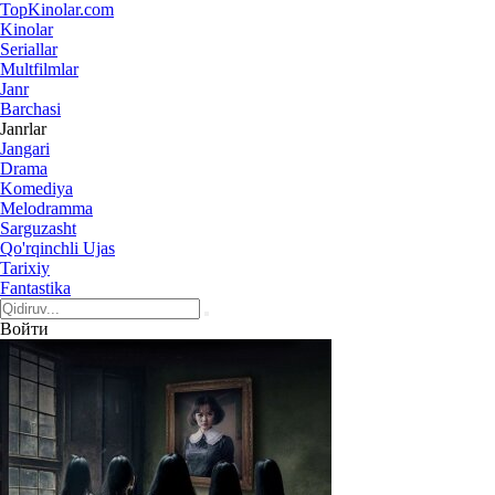
Top
Kinolar
.com
Kinolar
Seriallar
Multfilmlar
Janr
Barchasi
Janrlar
Jangari
Drama
Komediya
Melodramma
Sarguzasht
Qo'rqinchli Ujas
Tarixiy
Fantastika
Войти