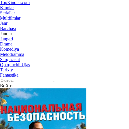
Top
Kinolar
.com
Kinolar
Seriallar
Multfilmlar
Janr
Barchasi
Janrlar
Jangari
Drama
Komediya
Melodramma
Sarguzasht
Qo'rqinchli Ujas
Tarixiy
Fantastika
Войти