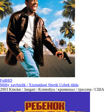
FullHD
Milliy xavfsizlik / Xizmatdagi Sherik Uzbek tilida
2003
Kinolar / Jangari / Komediya / криминал / триллер / США