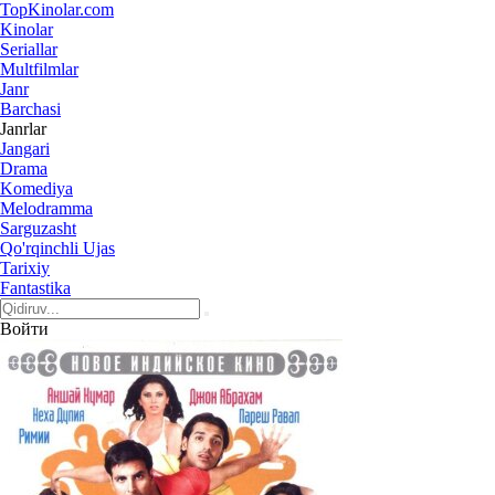
Top
Kinolar
.com
Kinolar
Seriallar
Multfilmlar
Janr
Barchasi
Janrlar
Jangari
Drama
Komediya
Melodramma
Sarguzasht
Qo'rqinchli Ujas
Tarixiy
Fantastika
Войти