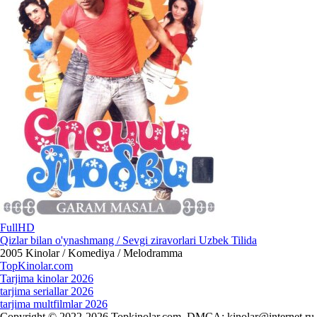
FullHD
Qizlar bilan o'ynashmang / Sevgi ziravorlari Uzbek Tilida
2005
Kinolar / Komediya / Melodramma
Top
Kinolar
.com
Tarjima kinolar 2026
tarjima seriallar 2026
tarjima multfilmlar 2026
Copyright © 2022-2026 Topkinolar.com. DMCA:
kinolar@internet.ru