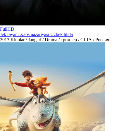
FullHD
Jek rayan: Xaos nazariyasi Uzbek tilida
2013
Kinolar / Jangari / Drama / триллер / США / Россия