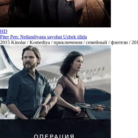
HD
Piter Pen: Netlandiyaga sayohat Uzbek tilida
2015
Kinolar / Komediya / приключения / семейный / фэнтези / 2