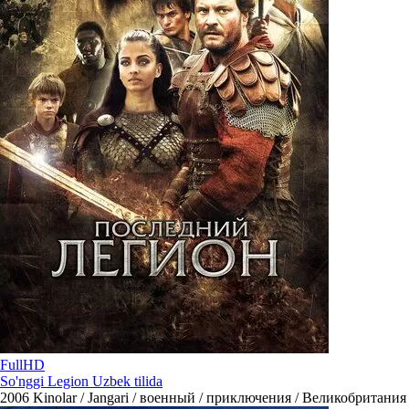
FullHD
So'nggi Legion Uzbek tilida
2006
Kinolar / Jangari / военный / приключения / Великобритания