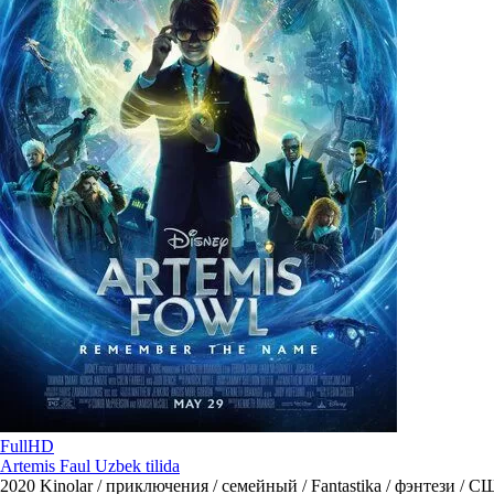
FullHD
Artemis Faul Uzbek tilida
2020
Kinolar / приключения / семейный / Fantastika / фэнтези / 