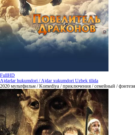
FullHD
Ajdarlar hukumdori / Ajdar xukumdori Uzbek tilida
2020
мультфильм / Komediya / приключения / семейный / фэнтези