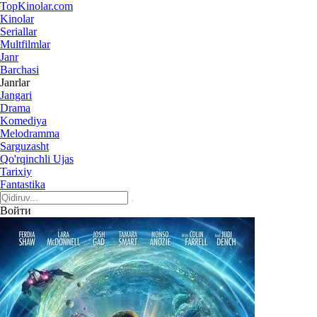
Top
Kinolar
.com
Kinolar
Seriallar
Multfilmlar
Janr
Barchasi
Janrlar
Jangari
Drama
Komediya
Melodramma
Sarguzasht
Qo'rqinchli Ujas
Tarixiy
Fantastika
Войти